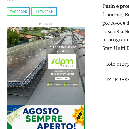
Putin è pro
FACEBOOK
INSTAGRAM
francese, 
portavoce d
Pubblicità
russa Ria N
in programm
Stati Uniti
– foto di r
(ITALPRESS
Condivi