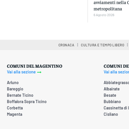
avviamenti nella 
metropolitana
6 Agosto 2026
CRONACA
CULTURA E TEMPO LIBERO
COMUNI DEL MAGENTINO
COMUNI DE
Vai alla sezione
Vai alla sezio
Arluno
Abbiategrass
Bareggio
Albairate
Bernate Ticino
Besate
Boffalora Sopra Ticino
Bubbiano
Corbetta
Cassinetta di
Magenta
Cisliano