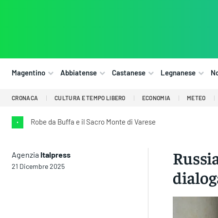
Magentino
Abbiatense
Castanese
Legnanese
N
CRONACA
CULTURA E TEMPO LIBERO
ECONOMIA
METEO
Robe da Buffa e il Sacro Monte di Varese
•
Russia
Agenzia
Italpress
21 Dicembre 2025
dialo