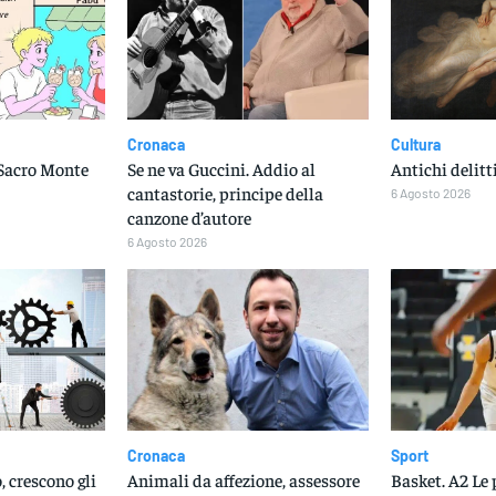
Cronaca
Cultura
 Sacro Monte
Se ne va Guccini. Addio al
Antichi delitt
cantastorie, principe della
6 Agosto 2026
canzone d’autore
6 Agosto 2026
Cronaca
Sport
, crescono gli
Animali da affezione, assessore
Basket. A2 Le 