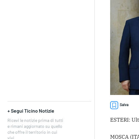
Salva
+ Segui Ticino Notizie
ESTERI: Ult
Ricevi le notizie prima di tutti
e rimani aggiornato su quello
che offre il territorio in cui
MOSCA (IT
vivi.