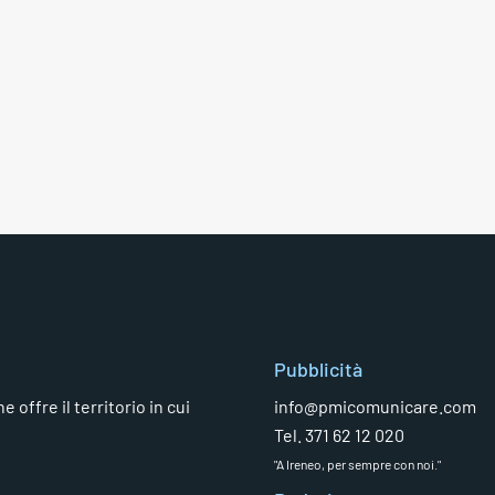
Pubblicità
 offre il territorio in cui
info@pmicomunicare.com
Tel. 371 62 12 020
"A Ireneo, per sempre con noi."