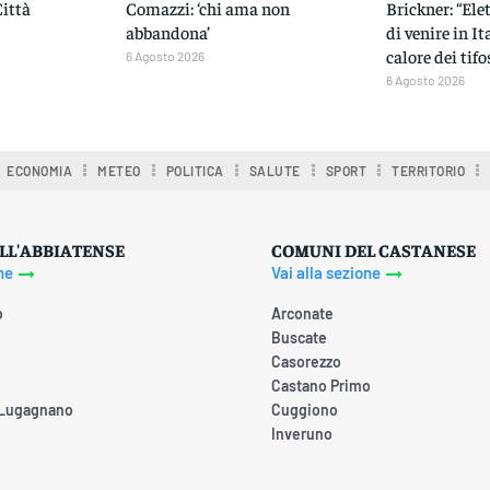
Città
Comazzi: ‘chi ama non
Brickner: “Ele
abbandona’
di venire in Ita
calore dei tifo
6 Agosto 2026
6 Agosto 2026
ECONOMIA
METEO
POLITICA
SALUTE
SPORT
TERRITORIO
LL'ABBIATENSE
COMUNI DEL CASTANESE
ne
Vai alla sezione
o
Arconate
Buscate
Casorezzo
Castano Primo
 Lugagnano
Cuggiono
Inveruno