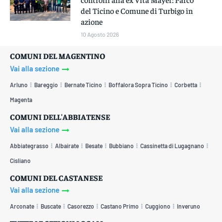
del Ticino e Comune di Turbigo in
azione
10 Agosto 2026
COMUNI DEL MAGENTINO
Vai alla sezione
Arluno
Bareggio
Bernate Ticino
Boffalora Sopra Ticino
Corbetta
Magenta
COMUNI DELL'ABBIATENSE
Vai alla sezione
Abbiategrasso
Albairate
Besate
Bubbiano
Cassinetta di Lugagnano
Cisliano
COMUNI DEL CASTANESE
Vai alla sezione
Arconate
Buscate
Casorezzo
Castano Primo
Cuggiono
Inveruno