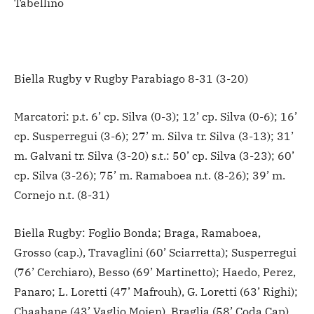
Tabellino
Biella Rugby v Rugby Parabiago 8-31 (3-20)
Marcatori: p.t. 6’ cp. Silva (0-3); 12’ cp. Silva (0-6); 16’
cp. Susperregui (3-6); 27’ m. Silva tr. Silva (3-13); 31’
m. Galvani tr. Silva (3-20) s.t.: 50’ cp. Silva (3-23); 60’
cp. Silva (3-26); 75’ m. Ramaboea n.t. (8-26); 39’ m.
Cornejo n.t. (8-31)
Biella Rugby: Foglio Bonda; Braga, Ramaboea,
Grosso (cap.), Travaglini (60’ Sciarretta); Susperregui
(76’ Cerchiaro), Besso (69’ Martinetto); Haedo, Perez,
Panaro; L. Loretti (47’ Mafrouh), G. Loretti (63’ Righi);
Chaabane (43’ Vaglio Moien), Braglia (58’ Coda Cap),