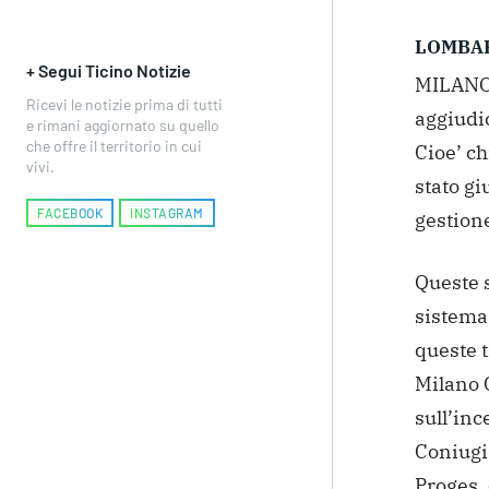
LOMBA
+ Segui Ticino Notizie
MILANO 
Ricevi le notizie prima di tutti
aggiudic
e rimani aggiornato su quello
che offre il territorio in cui
Cioe’ ch
vivi.
stato gi
FACEBOOK
INSTAGRAM
gestion
Queste s
sistema
queste t
Milano G
sull’inc
Coniugi 
Proges, 