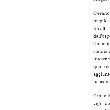
C’erano 
meglio, 
Gli altr
dall’osp
Giusepp
condizio
intossic
quale ci
aggiunto
nascond
Ormai la
vigili d