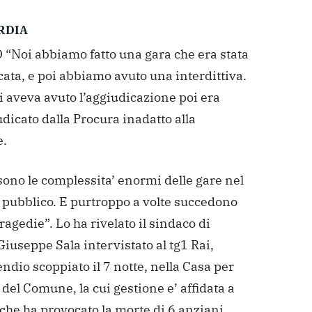
RDIA
“Noi abbiamo fatto una gara che era stata
ata, e poi abbiamo avuto una interdittiva.
i aveva avuto l’aggiudicazione poi era
udicato dalla Procura inadatto alla
e.
ono le complessita’ enormi delle gare nel
 pubblico. E purtroppo a volte succedono
ragedie”. Lo ha rivelato il sindaco di
iuseppe Sala intervistato al tg1 Rai,
endio scoppiato il 7 notte, nella Casa per
del Comune, la cui gestione e’ affidata a
che ha provocato la morte di 6 anziani.