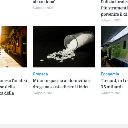
abbandona’
Polizia locale 
Più strumenti
6 Agosto 2026
prevenire il di
6 Agosto 2026
Cronaca
Economia
nesi: l’analisi
Milano: spaccia ai domiciliari,
Trenord, in L
sso della
droga nascosta dietro il bidet
3.5 miliardi
tà della
6 Agosto 2026
6 Agosto 2026