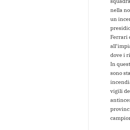
squadra
nella no
un incen
presidio
Ferrari
all’impi
dove i r
In ques
sono sta
incendia
vigili d
antincen
provinci
campion