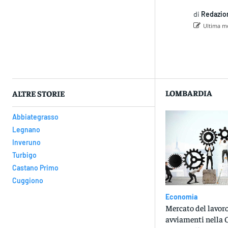
di
Redazio
Ultima mo
Con
LOMBARDIA
ALTRE STORIE
Abbiategrasso
Legnano
Inveruno
Turbigo
Castano Primo
Cuggiono
Economia
Mercato del lavoro
avviamenti nella 