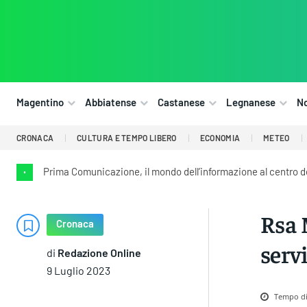
Magentino
Abbiatense
Castanese
Legnanese
N
CRONACA
CULTURA E TEMPO LIBERO
ECONOMIA
METEO
Prima Comunicazione, il mondo dell’informazione al centro 
•
Rsa 
Cronaca
serv
di
Redazione Online
9 Luglio 2023
Tempo di 