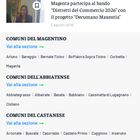
Magenta partecipa al bando
“Distretti del Commercio 2026” con
il progetto “Decumano Maxentia”
5 Agosto 2026
COMUNI DEL MAGENTINO
Vai alla sezione
Arluno
Bareggio
Bernate Ticino
Boffalora Sopra Ticino
Corbetta
Magenta
COMUNI DELL'ABBIATENSE
Vai alla sezione
Abbiategrasso
Albairate
Besate
Bubbiano
Cassinetta di Lugagnano
Cisliano
COMUNI DEL CASTANESE
Vai alla sezione
Arconate
Buscate
Casorezzo
Castano Primo
Cuggiono
Inveruno