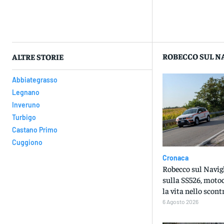
Con
ROBECCO SUL N
ALTRE STORIE
Abbiategrasso
Legnano
Inveruno
Turbigo
Castano Primo
Cuggiono
Cronaca
Robecco sul Navigl
sulla SS526, motoc
la vita nello scont
6 Agosto 2026