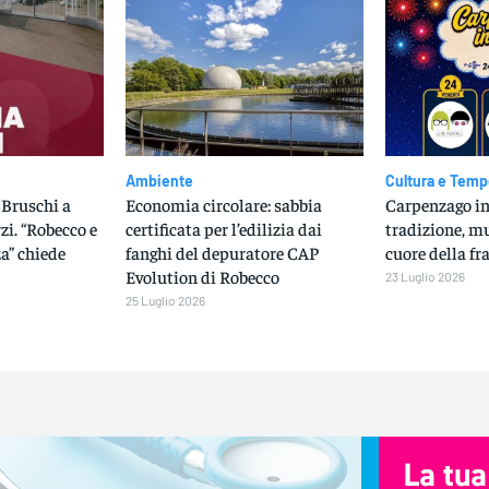
Ambiente
Cultura e Temp
 Bruschi a
Economia circolare: sabbia
Carpenzago in 
zi. “Robecco e
certificata per l’edilizia dai
tradizione, mu
a” chiede
fanghi del depuratore CAP
cuore della fr
Evolution di Robecco
23 Luglio 2026
25 Luglio 2026