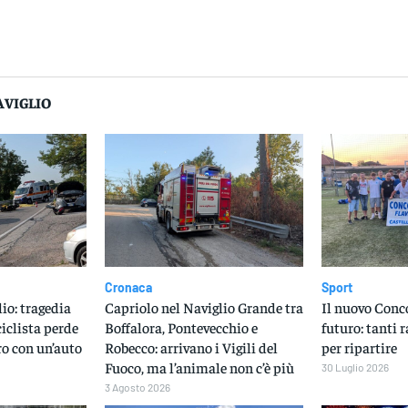
dividere
AVIGLIO
Cronaca
Sport
io: tragedia
Capriolo nel Naviglio Grande tra
Il nuovo Conc
iclista perde
Boffalora, Pontevecchio e
futuro: tanti 
ro con un’auto
Robecco: arrivano i Vigili del
per ripartire
Fuoco, ma l’animale non c’è più
30 Luglio 2026
3 Agosto 2026