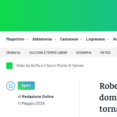
Magentino
Abbiatense
Castanese
Legnanese
N
CRONACA
CULTURA E TEMPO LIBERO
ECONOMIA
METEO
Robe da Buffa e il Sacro Monte di Varese
•
Robe
Sport
dome
di
Redazione Online
11 Maggio 2026
torn