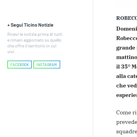
ROBECC
+ Segui Ticino Notizie
Domenic
Ricevi le notizie prima di tutti
Robecco
e rimani aggiornato su quello
che offre il territorio in cui
grande f
vivi.
mattino
FACEBOOK
INSTAGRAM
il 35° 
alla ca
che ved
esperie
Come rip
prevede 
squadre,