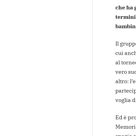
che ha g
termini 
bambini
Il grupp
cui anc
al torne
vero suc
altro: l
partecip
voglia d
Ed è pro
Memorial