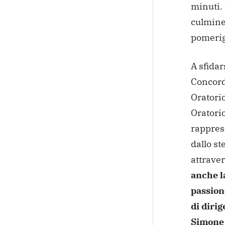
minuti.
culmine
pomerig
A sfidar
Concord
Oratori
Oratori
rapprese
dallo st
attraver
anche l
passion
di dirig
Simone 