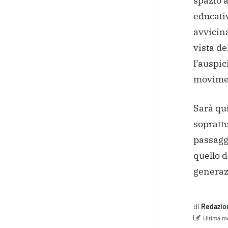
spazio a
educativ
avvicin
vista d
l’auspic
movime
Sarà qu
soprattu
passaggi
quello d
generazi
di
Redazio
Ultima mo