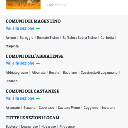
7 Agosto 2026
COMUNI DEL MAGENTINO
Vai alla sezione
Arluno
Bareggio
Bernate Ticino
Boffalora Sopra Ticino
Corbetta
Magenta
COMUNI DELL'ABBIATENSE
Vai alla sezione
Abbiategrasso
Albairate
Besate
Bubbiano
Cassinetta di Lugagnano
Cisliano
COMUNI DEL CASTANESE
Vai alla sezione
Arconate
Buscate
Casorezzo
Castano Primo
Cuggiono
Inveruno
TUTTE LE SEZIONI LOCALI
Bustese
Legnanese
Novarese
Rhodense