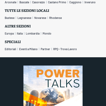
Arconate
Buscate
Casorezzo
Castano Primo
Cuggiono
Inveruno
TUTTE LE SEZIONI LOCALI
Bustese
Legnanese
Novarese
Rhodense
ALTRE SEZIONI
Europa
Italia
Lombardia
Mondo
SPECIALI
Editoriali
Eventi a Milano
Partner
RPQ - Trova Lavoro