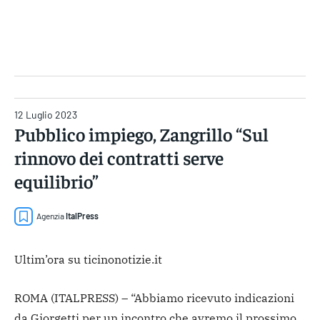
Gruppo Iseni Editori
12 Luglio 2023
Pubblico impiego, Zangrillo “Sul
rinnovo dei contratti serve
equilibrio”
Agenzia
ItalPress
Ultim’ora su ticinonotizie.it
ROMA (ITALPRESS) – “Abbiamo ricevuto indicazioni
da Giorgetti per un incontro che avremo il prossimo