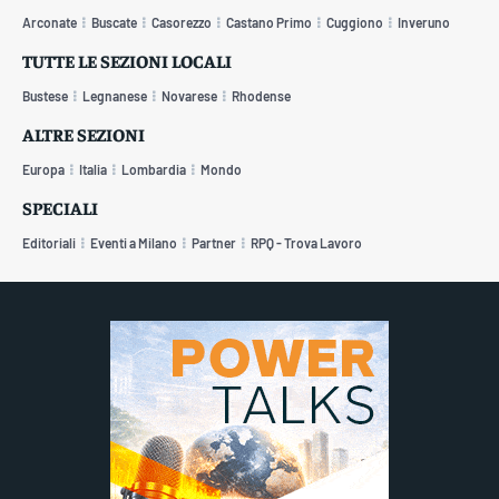
Arconate
Buscate
Casorezzo
Castano Primo
Cuggiono
Inveruno
TUTTE LE SEZIONI LOCALI
Bustese
Legnanese
Novarese
Rhodense
ALTRE SEZIONI
Europa
Italia
Lombardia
Mondo
SPECIALI
Editoriali
Eventi a Milano
Partner
RPQ - Trova Lavoro