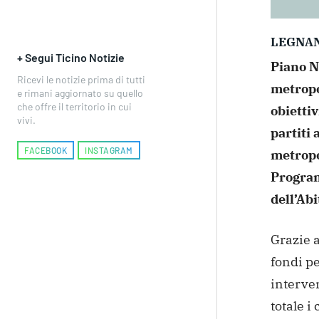
LEGNA
+ Segui Ticino Notizie
Piano Na
Ricevi le notizie prima di tutti
metropo
e rimani aggiornato su quello
che offre il territorio in cui
obietti
vivi.
partiti 
FACEBOOK
INSTAGRAM
metropo
Program
dell’Abi
Grazie a
fondi pe
interven
totale i 