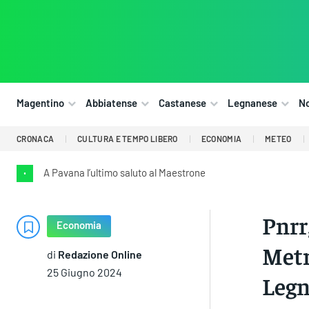
Magentino
Abbiatense
Castanese
Legnanese
N
CRONACA
CULTURA E TEMPO LIBERO
ECONOMIA
METEO
A Pavana l’ultimo saluto al Maestrone
•
Pnrr
Economia
Metr
di
Redazione Online
25 Giugno 2024
Legn