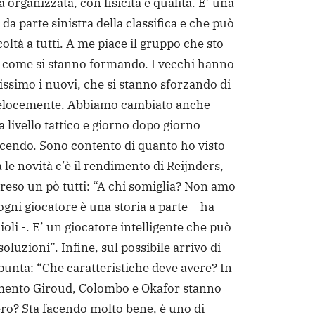
organizzata, con fisicità e qualità. E’ una
a parte sinistra della classifica e che può
coltà a tutti. A me piace il gruppo che sto
 come si stanno formando. I vecchi hanno
issimo i nuovi, che si stanno sforzando di
elocemente. Abbiamo cambiato anche
 livello tattico e giorno dopo giorno
cendo. Sono contento di quanto ho visto
a le novità c’è il rendimento di Reijnders,
reso un pò tutti: “A chi somiglia? Non amo
ogni giocatore è una storia a parte – ha
oli -. E’ un giocatore intelligente che può
soluzioni”. Infine, sul possibile arrivo di
unta: “Che caratteristiche deve avere? In
ento Giroud, Colombo e Okafor stanno
o? Sta facendo molto bene, è uno di