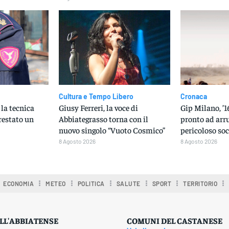
Cultura e Tempo Libero
Cronaca
 la tecnica
Giusy Ferreri, la voce di
Gip Milano, ’1
rrestato un
Abbiategrasso torna con il
pronto ad arru
nuovo singolo “Vuoto Cosmico”
pericoloso so
8 Agosto 2026
8 Agosto 2026
ECONOMIA
METEO
POLITICA
SALUTE
SPORT
TERRITORIO
LL'ABBIATENSE
COMUNI DEL CASTANESE