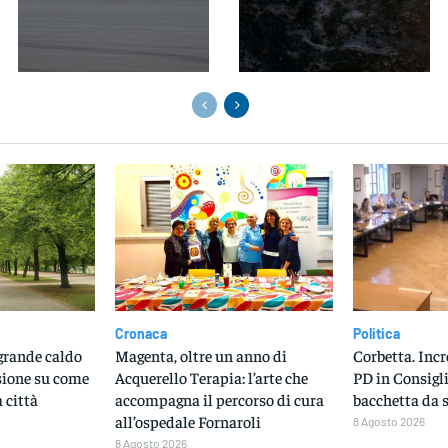
Cronaca
Politica
 grande caldo
Magenta, oltre un anno di
Corbetta. Incr
sione su come
Acquerello Terapia: l’arte che
PD in Consigl
 città
accompagna il percorso di cura
bacchetta da 
all’ospedale Fornaroli
8 Agosto 2026
8 Agosto 2026