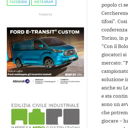
FACEBOOK
INSTAGRAM
popolo ci s
Cercheremo 
Pubblicità
tifosi”. Cos
conferenza 
Torino, in 
“Con il Bol
giocatori si
mercato: “Pr
campionato 
soluzione in
anche su Le
e sta conti
sono un avv
che potrem
giocare – h