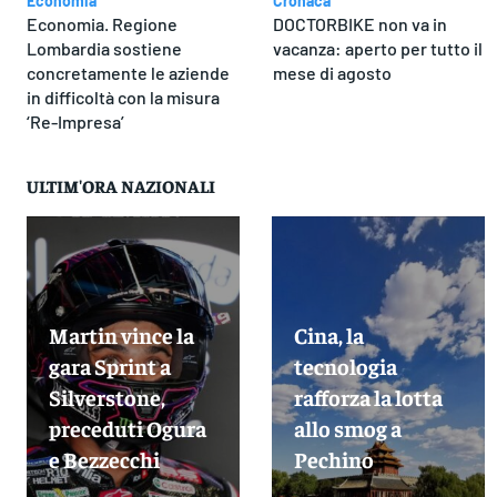
Economia
Cronaca
Economia. Regione
DOCTORBIKE non va in
Lombardia sostiene
vacanza: aperto per tutto il
concretamente le aziende
mese di agosto
in difficoltà con la misura
‘Re-Impresa’
ULTIM'ORA NAZIONALI
Martin vince la
Cina, la
gara Sprint a
tecnologia
Silverstone,
rafforza la lotta
preceduti Ogura
allo smog a
e Bezzecchi
Pechino