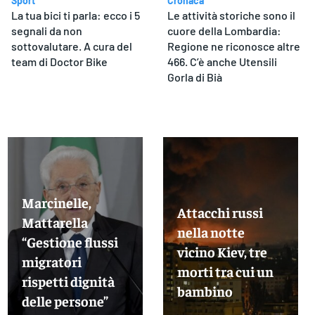
Sport
Cronaca
La tua bici ti parla: ecco i 5
Le attività storiche sono il
segnali da non
cuore della Lombardia:
sottovalutare. A cura del
Regione ne riconosce altre
team di Doctor Bike
466. C’è anche Utensili
Gorla di Bià
Marcinelle,
Attacchi russi
Mattarella
nella notte
“Gestione flussi
vicino Kiev, tre
migratori
morti tra cui un
rispetti dignità
bambino
delle persone”