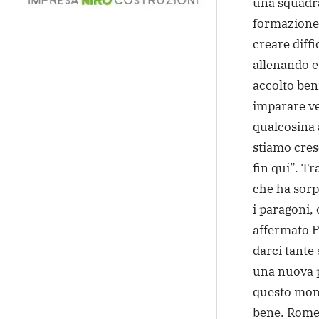
una squadra 
formazione d
creare diffi
allenando e
accolto ben
imparare v
qualcosina a
stiamo cres
fin qui”. Tr
che ha sorp
i paragoni, 
affermato Pi
darci tante 
una nuova p
questo mom
bene. Romer