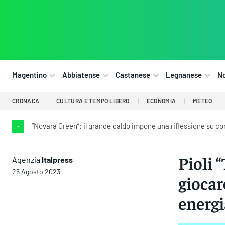
Magentino
Abbiatense
Castanese
Legnanese
N
CRONACA
CULTURA E TEMPO LIBERO
ECONOMIA
METEO
“Novara Green”: il grande caldo impone una riflessione su co
•
Pioli 
Agenzia
Italpress
25 Agosto 2023
giocar
energi