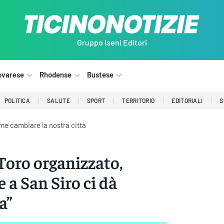
Gruppo Iseni Editori
ovarese
Rhodense
Bustese
POLITICA
SALUTE
SPORT
TERRITORIO
EDITORIALI
S
me cambiare la nostra città
“Toro organizzato,
e a San Siro ci dà
a”