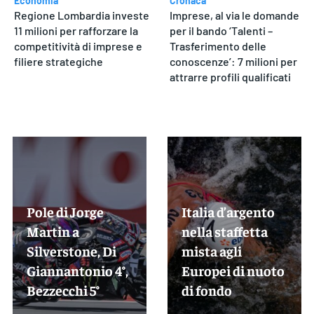
Economia
Cronaca
Regione Lombardia investe
Imprese, al via le domande
11 milioni per rafforzare la
per il bando ‘Talenti –
competitività di imprese e
Trasferimento delle
filiere strategiche
conoscenze’: 7 milioni per
attrarre profili qualificati
Pole di Jorge
Italia d’argento
Martin a
nella staffetta
Silverstone, Di
mista agli
Giannantonio 4°,
Europei di nuoto
Bezzecchi 5°
di fondo