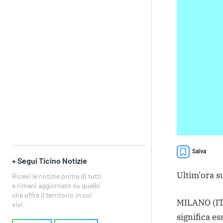
Salva
+ Segui Ticino Notizie
Ultim’ora su
Ricevi le notizie prima di tutti
e rimani aggiornato su quello
che offre il territorio in cui
MILANO (ITA
vivi.
significa es