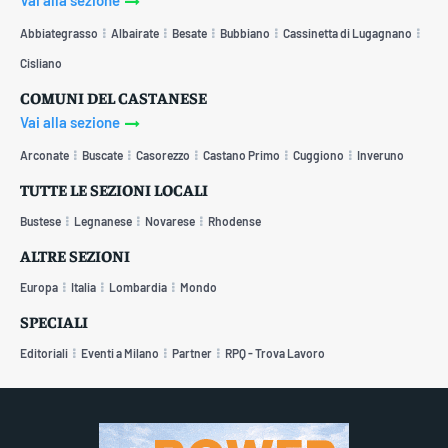
Abbiategrasso
Albairate
Besate
Bubbiano
Cassinetta di Lugagnano
Cisliano
COMUNI DEL CASTANESE
Vai alla sezione
Arconate
Buscate
Casorezzo
Castano Primo
Cuggiono
Inveruno
TUTTE LE SEZIONI LOCALI
Bustese
Legnanese
Novarese
Rhodense
ALTRE SEZIONI
Europa
Italia
Lombardia
Mondo
SPECIALI
Editoriali
Eventi a Milano
Partner
RPQ - Trova Lavoro