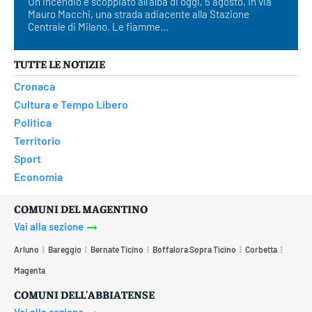
Un incendio è scoppiato all'alba di oggi, 5 agosto, in via
Mauro Macchi, una strada adiacente alla Stazione
Centrale di Milano. Le fiamme...
TUTTE LE NOTIZIE
Cronaca
Cultura e Tempo Libero
Politica
Territorio
Sport
Economia
COMUNI DEL MAGENTINO
Vai alla sezione
Arluno
Bareggio
Bernate Ticino
Boffalora Sopra Ticino
Corbetta
Magenta
COMUNI DELL'ABBIATENSE
Vai alla sezione