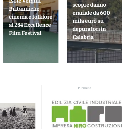
Isole Vergini
scopre danno
Britanniche,
erariale da 600
cinema e folklore
mila euro su
al 284 Excellence
depuratori in
Film Festival
Calabria
Pubblicità