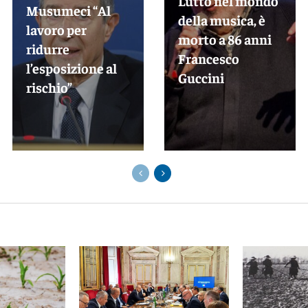
Lutto nel mondo
Musumeci “Al
della musica, è
lavoro per
morto a 86 anni
ridurre
Francesco
l’esposizione al
Guccini
rischio”