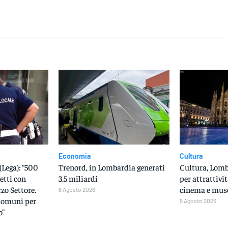
dividere
Economia
Cultura
(Lega): “500
Trenord, in Lombardia generati
Cultura, Lomba
etti con
3.5 miliardi
per attrattivit
rzo Settore.
cinema e mus
6 Agosto 2026
Comuni per
5 Agosto 2026
o”