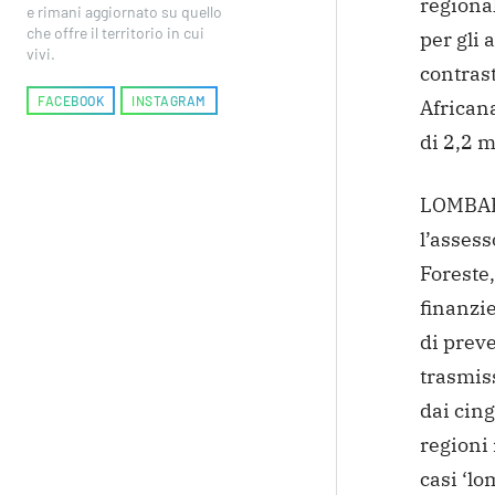
regional
e rimani aggiornato su quello
che offre il territorio in cui
per gli 
vivi.
contrast
FACEBOOK
INSTAGRAM
African
di 2,2 m
LOMBAR
l’assess
Foreste
finanzi
di preve
trasmiss
dai cing
regioni 
casi ‘lo