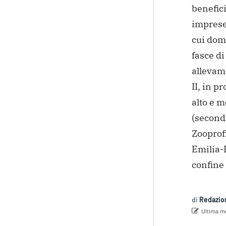
benefici
imprese 
cui dom
fasce di
allevame
II, in pr
alto e m
(secondo
Zooprof
Emilia-R
confine
di
Redazio
Ultima mo