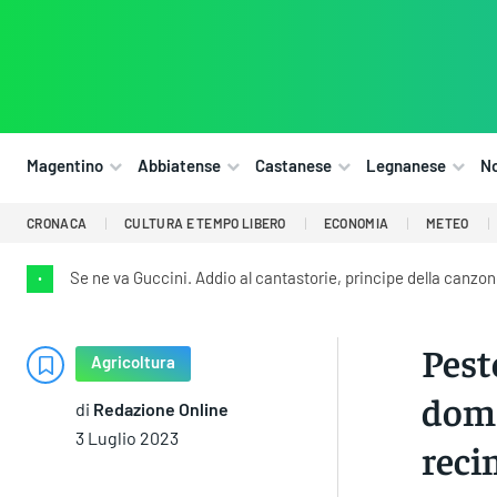
Magentino
Abbiatense
Castanese
Legnanese
N
CRONACA
CULTURA E TEMPO LIBERO
ECONOMIA
METEO
Se ne va Guccini. Addio al cantastorie, principe della canzon
•
Pest
Agricoltura
doma
di
Redazione Online
3 Luglio 2023
reci