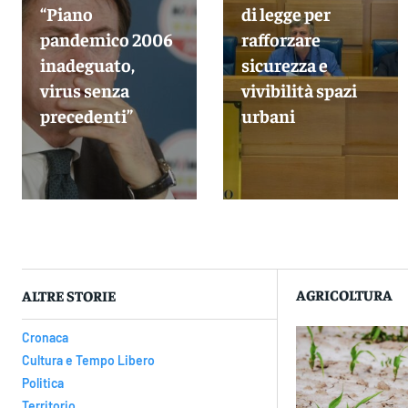
“Piano
di legge per
pandemico 2006
rafforzare
inadeguato,
sicurezza e
virus senza
vivibilità spazi
precedenti”
urbani
AGRICOLTURA
ALTRE STORIE
Cronaca
Cultura e Tempo Libero
Politica
Territorio