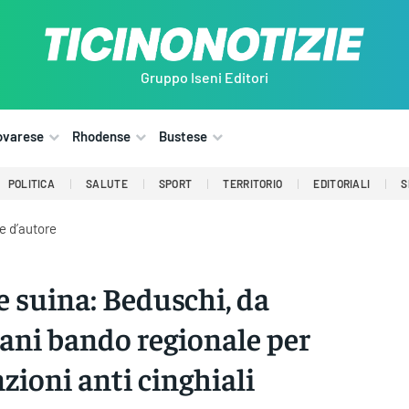
Gruppo Iseni Editori
ovarese
Rhodense
Bustese
POLITICA
SALUTE
SPORT
TERRITORIO
EDITORIALI
S
e d’autore
e suina: Beduschi, da
ni bando regionale per
nzioni anti cinghiali