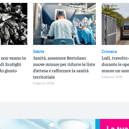
Salute
Cronaca
ci non vanno in
Sanità, assessore Bertolaso:
Lodi, travolt
 di Ecolight
nuove misure per ridurre le liste
durante le ope
do giusto
d’attesa e rafforzare la sanità
muore un uom
territoriale
5 Agosto 2026
5 Agosto 2026