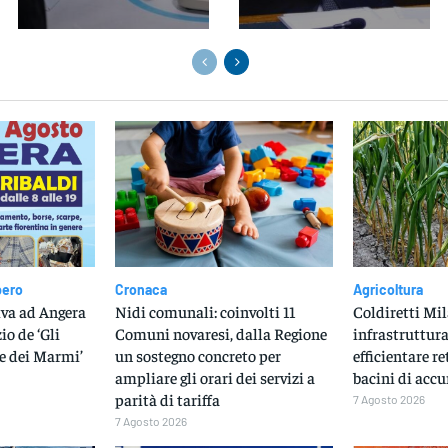
bero
Cronaca
Agricoltura
iva ad Angera
Nidi comunali: coinvolti 11
Coldiretti Mil
io de ‘Gli
Comuni novaresi, dalla Regione
infrastruttura
e dei Marmi’
un sostegno concreto per
efficientare r
ampliare gli orari dei servizi a
bacini di acc
parità di tariffa
7 Agosto 2026
7 Agosto 2026