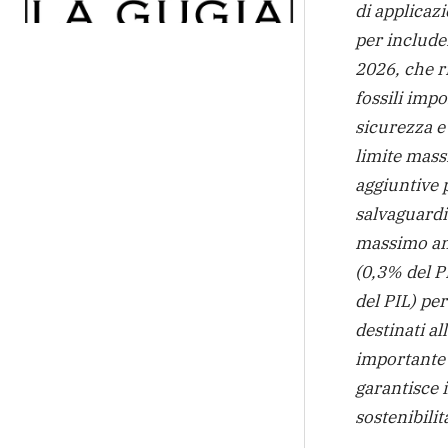
di applicaz
per includer
2026, che r
fossili impo
sicurezza e 
limite mass
aggiuntive p
salvaguardi
massimo ann
(0,3% del P
del PIL) pe
destinati al
importante 
garantisce i
sostenibilità