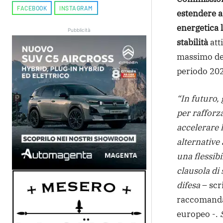
FACEBOOK
INSTAGRAM
estendere a
energetica l
Pubblicità
stabilità
atti
massimo del
periodo 20
“In futuro,
per rafforz
accelerare 
alternative 
una flessibil
clausola di 
difesa
– scr
raccomanda
europeo -.
S