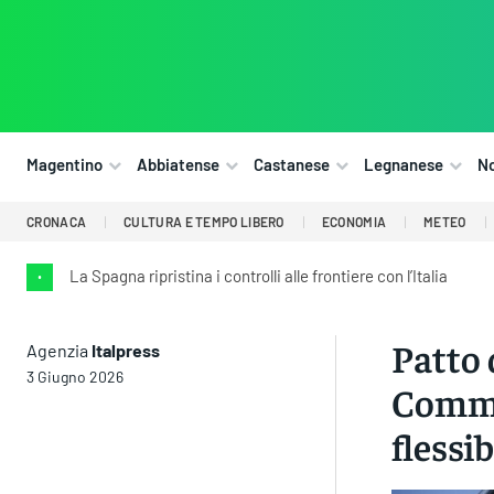
Magentino
Abbiatense
Castanese
Legnanese
N
CRONACA
CULTURA E TEMPO LIBERO
ECONOMIA
METEO
La Spagna ripristina i controlli alle frontiere con l’Italia
•
Patto d
Agenzia
Italpress
3 Giugno 2026
Commis
flessib