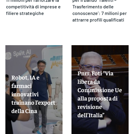
competitività di imprese e
Trasferimento delle
filiere strategiche
conoscenze’: 7 milioni per
attrarre profili qualificati
Pnrr, Foti “Via
Robot, IA e
libera da
farmaci
Commissione Ue
innovativi
alla proposta di
trainano l’export
revisione
della Cina
dell’Italia”