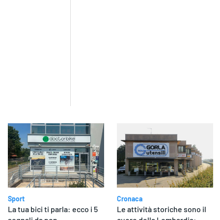
Sport
Cronaca
La tua bici ti parla: ecco i 5
Le attività storiche sono il
segnali da non
cuore della Lombardia: