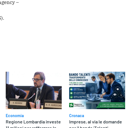
Agency –
).
dere
Economia
Cronaca
Regione Lombardia investe
Imprese, al via le domande
11 milioni per rafforzare la
per il bando ‘Talenti –