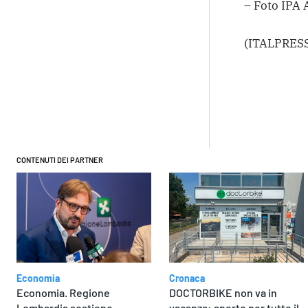
– Foto IPA 
(ITALPRESS
Condivi
CONTENUTI DEI PARTNER
Economia
Cronaca
Economia. Regione
DOCTORBIKE non va in
Lombardia sostiene
vacanza: aperto per tutto il