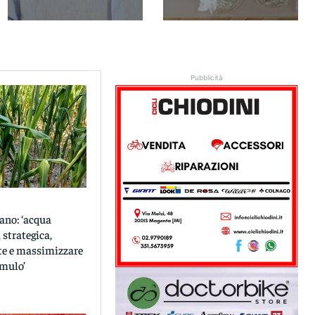
Pubblicità
ano: ‘acqua
 strategica,
ete e massimizzare
umulo’