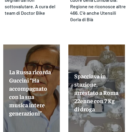
sottovalutare. A cura del
Regione ne riconosce altre
team di Doctor Bike
466. C’è anche Utensili
Gorla di Bià
La Russa ricorda
Spacciava in
Guccini “Ha
stazione,
accompagnato
arrestato a Roma
con la sua
22enne con 7 Kg
musica intere
di droga
generazioni”