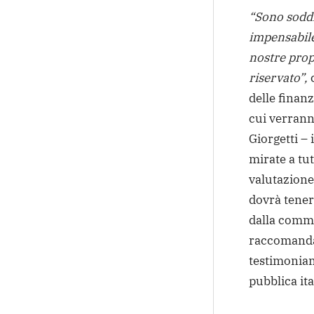
“Sono soddi
impensabile
nostre propo
riservato”,
c
delle finan
cui verranno
Giorgetti – 
mirate a tu
valutazione
dovrà tener
dalla commi
raccomanda
testimoniano
pubblica ita