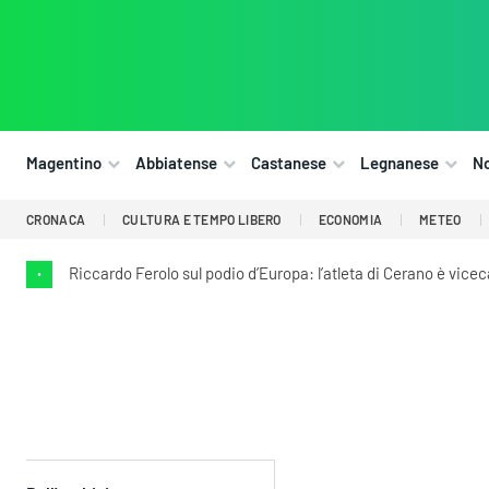
Magentino
Abbiatense
Castanese
Legnanese
N
CRONACA
CULTURA E TEMPO LIBERO
ECONOMIA
METEO
Riccardo Ferolo sul podio d’Europa: l’atleta di Cerano è vic
•