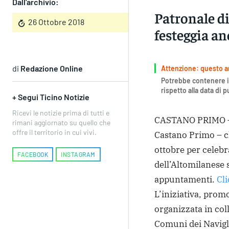
Dall'archivio:
Patronale di
26 Ottobre 2018
festeggia a
di
Redazione Online
Attenzione: questo art
Potrebbe contenere i
rispetto alla data di 
+ Segui Ticino Notizie
Ricevi le notizie prima di tutti e
CASTANO PRIMO – I
rimani aggiornato su quello che
offre il territorio in cui vivi.
Castano Primo – c
ottobre per celebr
FACEBOOK
INSTAGRAM
dell’Altomilanese 
appuntamenti.
Cli
L’iniziativa, pro
organizzata in col
Comuni dei Navigli,