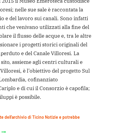
l 2015 il Museo Emeroteca custodisce
loresi; nelle sue sale è raccontata la
o e del lavoro sui canali. Sono infatti
ti che venivano utilizzati alla fine del
lare il flusso delle acque e, tra le altre
sionare i progetti storici originali del
erduto e del Canale Villoresi. La
sito, assieme agli centri culturali e
Villoresi, è l’obiettivo del progetto Sul
 Lombardia, cofinanziato
riplo e di cui il Consorzio è capofila;
iluppi è possibile.
te dell'archivio di Ticino Notizie e potrebbe