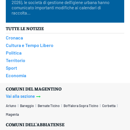
2026), le società di gestione dell'igiene urbana hanno
comunicato importanti modifiche ai calendari di
raccolta...
TUTTE LE NOTIZIE
Cronaca
Cultura e Tempo Libero
Politica
Territorio
Sport
Economia
COMUNI DEL MAGENTINO
Vai alla sezione
Arluno
Bareggio
Bernate Ticino
Boffalora Sopra Ticino
Corbetta
Magenta
COMUNI DELL'ABBIATENSE