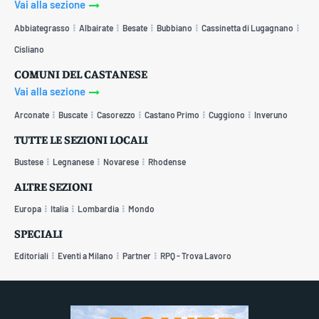
Vai alla sezione
Abbiategrasso
Albairate
Besate
Bubbiano
Cassinetta di Lugagnano
Cisliano
COMUNI DEL CASTANESE
Vai alla sezione
Arconate
Buscate
Casorezzo
Castano Primo
Cuggiono
Inveruno
TUTTE LE SEZIONI LOCALI
Bustese
Legnanese
Novarese
Rhodense
ALTRE SEZIONI
Europa
Italia
Lombardia
Mondo
SPECIALI
Editoriali
Eventi a Milano
Partner
RPQ - Trova Lavoro