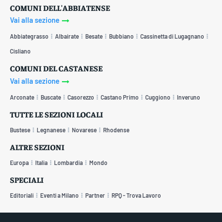
COMUNI DELL'ABBIATENSE
Vai alla sezione
Abbiategrasso
Albairate
Besate
Bubbiano
Cassinetta di Lugagnano
Cisliano
COMUNI DEL CASTANESE
Vai alla sezione
Arconate
Buscate
Casorezzo
Castano Primo
Cuggiono
Inveruno
TUTTE LE SEZIONI LOCALI
Bustese
Legnanese
Novarese
Rhodense
ALTRE SEZIONI
Europa
Italia
Lombardia
Mondo
SPECIALI
Editoriali
Eventi a Milano
Partner
RPQ - Trova Lavoro