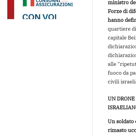
ministro de
Forze di dif
hanno defini
quartiere di
capitale Be
dichiarazio
dichiarazion
alle “ripetu
fuoco da par
civili israel
UN DRONE 
ISRAELIAN
Un soldato d
rimasto ucci