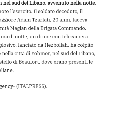
h nel sud del Libano, avvenuto nella notte.
oto l’esercito. Il soldato deceduto, il
ggiore Adam Tzarfati, 20 anni, faceva
Unità Maglan della Brigata Commando.
’una di notte, un drone con telecamera
plosivo, lanciato da Hezbollah, ha colpito
 nella città di Yohmor, nel sud del Libano,
stello di Beaufort, dove erano presenti le
eliane.
Agency-
(ITALPRESS).
dere