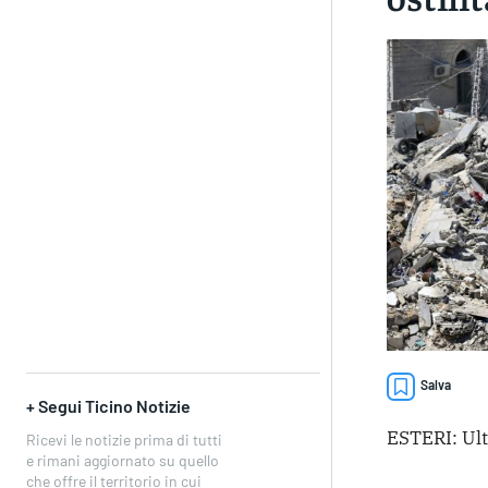
Salva
+ Segui Ticino Notizie
ESTERI: Ult
Ricevi le notizie prima di tutti
e rimani aggiornato su quello
che offre il territorio in cui