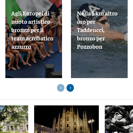
Agli Europei di
Nella 5 km altro
nuoto artistico
oro per
bronzo per il
Taddeucci,
team acrobatico
bronzo per
azzurro
Pozzobon