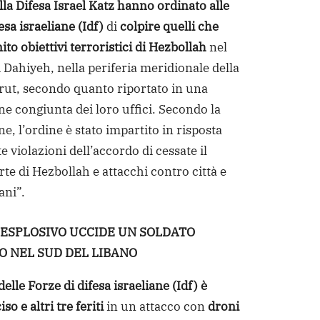
lla Difesa Israel Katz hanno ordinato alle
esa israeliane (Idf)
di
colpire quelli che
to obiettivi terroristici di Hezbollah
nel
 Dahiyeh, nella periferia meridionale della
irut, secondo quanto riportato in una
ne congiunta dei loro uffici. Secondo la
e, l’ordine è stato impartito in risposta
te violazioni dell’accordo di cessate il
te di Hezbollah e attacchi contro città e
iani”.
ESPLOSIVO UCCIDE UN SOLDATO
O NEL SUD DEL LIBANO
elle Forze di difesa israeliane (Idf) è
so e altri tre feriti
in un attacco con
droni