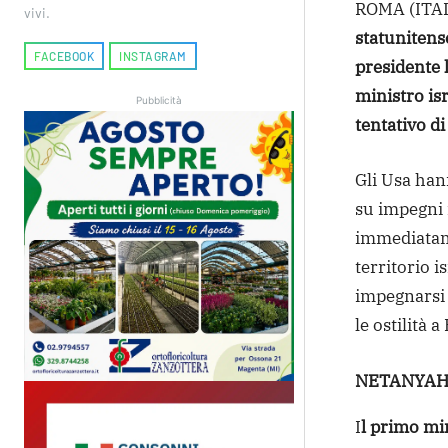
ROMA (ITAL
vivi.
statunitens
FACEBOOK
INSTAGRAM
presidente 
ministro is
Pubblicità
tentativo di
Gli Usa han
su impegni 
immediatame
territorio 
impegnarsi a
le ostilità a
NETANYAHU
I
l primo mi