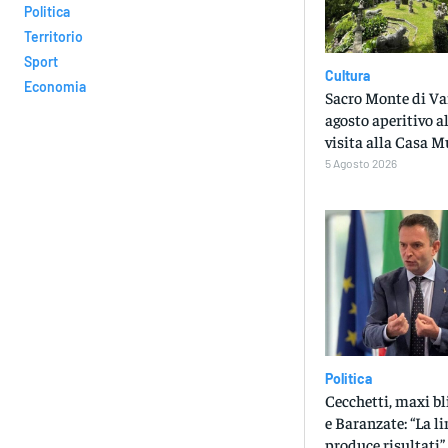
Politica
Territorio
Sport
Cultura
Economia
Sacro Monte di Var
agosto aperitivo a
visita alla Casa M
5 Agosto 2026
Politica
Cecchetti, maxi bl
e Baranzate: “La li
produce risultati”