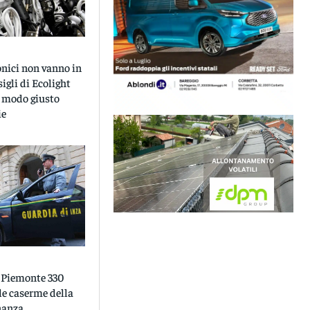
ronici non vanno in
sigli di Ecolight
l modo giusto
ie
 Piemonte 330
le caserme della
nanza