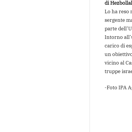
di Hezbolla
Lo ha reso n
sergente ma
parte dell’
Intorno all
carico di es
un obiettivo
vicino al Ca
truppe isra
-Foto IPA 
Condivi