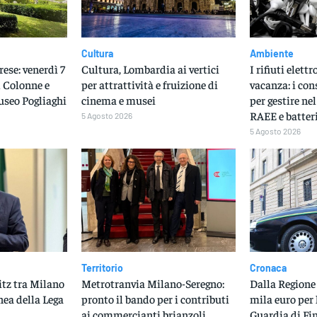
Cultura
Ambiente
ese: venerdì 7
Cultura, Lombardia ai vertici
I rifiuti elett
l Colonne e
per attrattività e fruizione di
vacanza: i con
useo Pogliaghi
cinema e musei
per gestire ne
RAEE e batter
5 Agosto 2026
5 Agosto 2026
Territorio
Cronaca
itz tra Milano
Metrotranvia Milano-Seregno:
Dalla Regione
nea della Lega
pronto il bando per i contributi
mila euro per 
ai commercianti brianzoli
Guardia di Fi