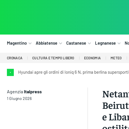
Magentino
Abbiatense
Castanese
Legnanese
N
CRONACA
CULTURA E TEMPO LIBERO
ECONOMIA
METEO
Hyundai apre gli ordini di Ioniq 6 N, prima berlina supersport
•
Netany
Agenzia
Italpress
1 Giugno 2026
Beirut,
e Liba
ostilit