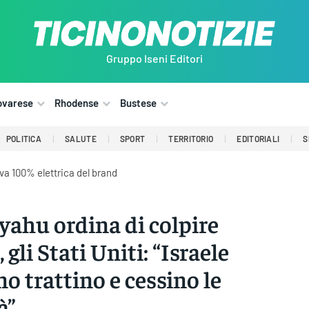
Gruppo Iseni Editori
ovarese
Rhodense
Bustese
POLITICA
SALUTE
SPORT
TERRITORIO
EDITORIALI
S
iva 100% elettrica del brand
ahu ordina di colpire
 gli Stati Uniti: “Israele
no trattino e cessino le
à”