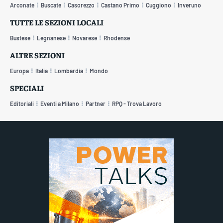
Arconate
Buscate
Casorezzo
Castano Primo
Cuggiono
Inveruno
TUTTE LE SEZIONI LOCALI
Bustese
Legnanese
Novarese
Rhodense
ALTRE SEZIONI
Europa
Italia
Lombardia
Mondo
SPECIALI
Editoriali
Eventi a Milano
Partner
RPQ - Trova Lavoro