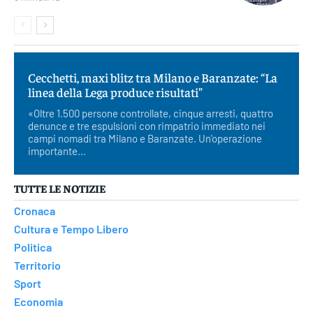
Cecchetti, maxi blitz tra Milano e Baranzate: “La
linea della Lega produce risultati”
«Oltre 1.500 persone controllate, cinque arresti, quattro
denunce e tre espulsioni con rimpatrio immediato nei
campi nomadi tra Milano e Baranzate. Un'operazione
importante...
TUTTE LE NOTIZIE
Cronaca
Cultura e Tempo Libero
Politica
Territorio
Sport
Economia