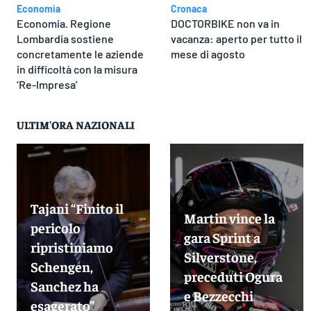
Economia
Cronaca
Economia. Regione
DOCTORBIKE non va in
Lombardia sostiene
vacanza: aperto per tutto il
concretamente le aziende
mese di agosto
in difficoltà con la misura
‘Re-Impresa’
ULTIM'ORA NAZIONALI
Tajani “Finito il
Martin vince la
pericolo
gara Sprint a
ripristiniamo
Silverstone,
Schengen,
preceduti Ogura
Sanchez ha
e Bezzecchi
esagerato”