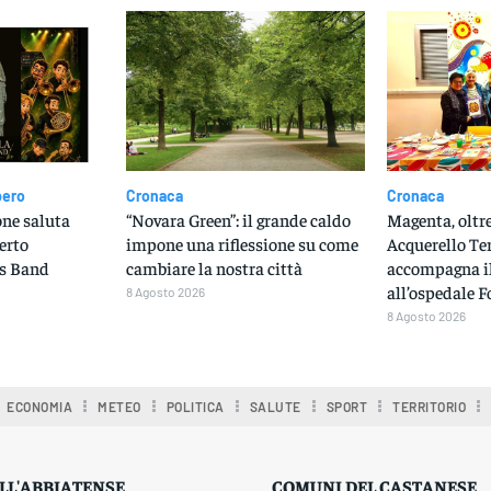
bero
Cronaca
Cronaca
one saluta
“Novara Green”: il grande caldo
Magenta, oltr
certo
impone una riflessione su come
Acquerello Ter
ss Band
cambiare la nostra città
accompagna il
all’ospedale F
8 Agosto 2026
8 Agosto 2026
ECONOMIA
METEO
POLITICA
SALUTE
SPORT
TERRITORIO
LL'ABBIATENSE
COMUNI DEL CASTANESE