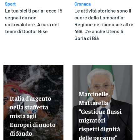
Sport
Cronaca
La tua bici ti parla: ecco i 5
Le attività storiche sono il
segnali da non
cuore della Lombardia:
sottovalutare. A cura del
Regione ne riconosce altre
team di Doctor Bike
466. C’è anche Utensili
Gorla di Bià
Marcinelle,
Italia d’argento
Mattarella
nella staffetta
“Gestione flussi
mista agli
migratori
Europei di nuoto
rispetti dignità
di fondo
delle persone”