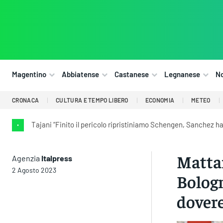
Magentino
Abbiatense
Castanese
Legnanese
N
CRONACA
CULTURA E TEMPO LIBERO
ECONOMIA
METEO
Tajani “Finito il pericolo ripristiniamo Schengen, Sanchez h
•
Mattar
Agenzia
Italpress
2 Agosto 2023
Bologn
dovere