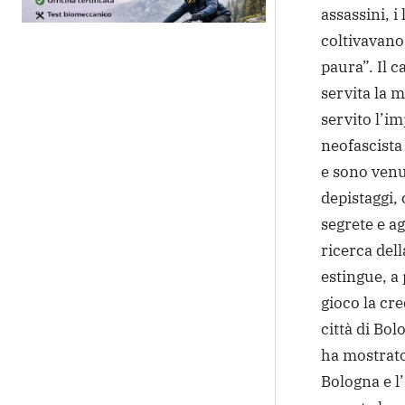
assassini, i
coltivavano 
paura”.
Il c
servita la m
servito l’im
neofascista 
e sono venut
depistaggi,
segrete e ag
ricerca del
estingue, a
gioco la cre
città di Bol
ha mostrato 
Bologna e l