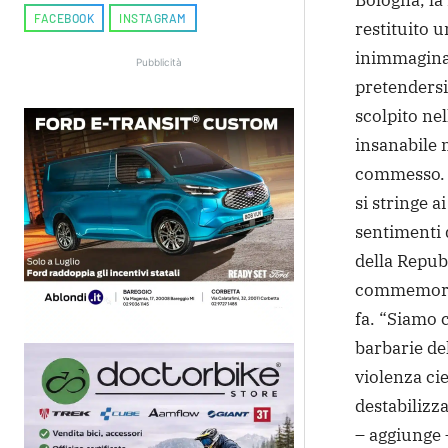
Bologna, la
FACEBOOK
INSTAGRAM
restituito 
inimmaginab
Pubblicità
pretendersi 
scolpito ne
insanabile 
commesso. N
si stringe a
sentimenti d
della Repubb
commemorazi
fa. “Siamo c
barbarie de
violenza cie
destabilizza
– aggiunge 