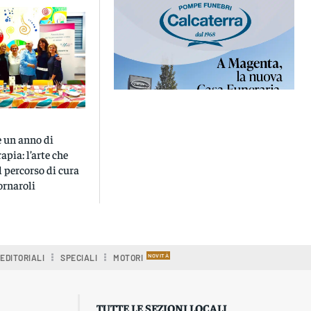
e un anno di
apia: l’arte che
 percorso di cura
ornaroli
EDITORIALI
SPECIALI
MOTORI
TUTTE LE SEZIONI LOCALI