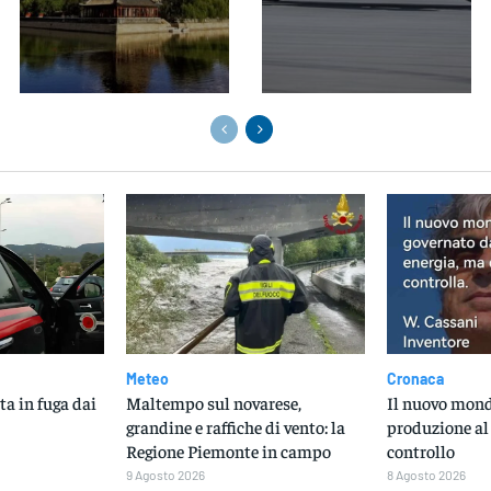
Meteo
Cronaca
ta in fuga dai
Maltempo sul novarese,
Il nuovo mondo
grandine e raffiche di vento: la
produzione al
Regione Piemonte in campo
controllo
9 Agosto 2026
8 Agosto 2026