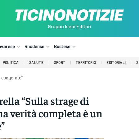
Gruppo Iseni Editori
ovarese
Rhodense
Bustese
POLITICA
SALUTE
SPORT
TERRITORIO
EDITORIALI
S
a esagerato”
ella “Sulla strage di
a verità completa è un
”