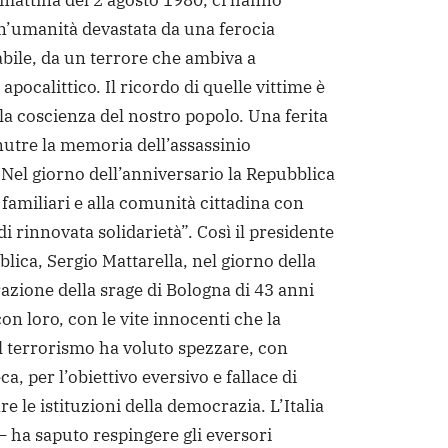
 mattina del 2 agosto 1980, ci hanno
un’umanità devastata da una ferocia
ile, da un terrore che ambiva a
apocalittico. Il ricordo di quelle vittime è
lla coscienza del nostro popolo. Una ferita
nutre la memoria dell’assassinio
el giorno dell’anniversario la Repubblica
i familiari e alla comunità cittadina con
i rinnovata solidarietà”.
Così il presidente
lica, Sergio Mattarella, nel giorno della
one della srage di Bologna di 43 anni
on loro, con le vite innocenti che la
l terrorismo ha voluto spezzare, con
ca, per l’obiettivo eversivo e fallace di
re le istituzioni della democrazia. L’Italia
– ha saputo respingere gli eversori