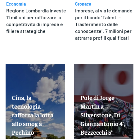
Economia
Cronaca
Regione Lombardia investe
Imprese, al via le domande
11 milioni per rafforzare la
per il bando ‘Talenti –
competitività di imprese e
Trasferimento delle
filiere strategiche
conoscenze’: 7 milioni per
attrarre profili qualificati
Cina, la
Pole di Jorge
tecnologia
Martin a
rafforza la lotta
Silverstone, Di
allo smog a
Giannantonio 4°,
Pechino
Bezzecchi 5°