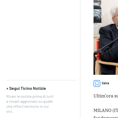
Salva
+ Segui Ticino Notizie
Ultim’ora su
Ricevi le notizie prima di tutti
e rimani aggiornato su quello
che offre il territorio in cui
MILANO (IT
vivi.