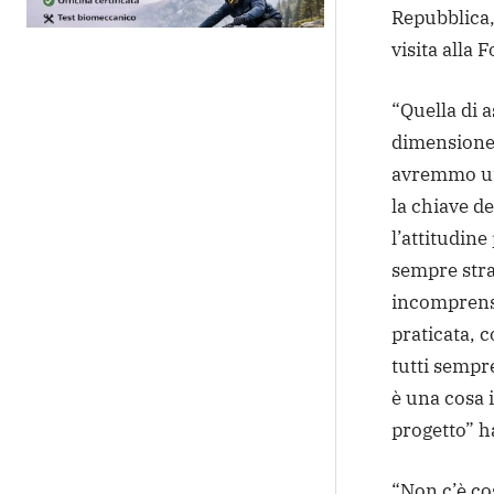
Repubblica,
visita alla
“Quella di a
dimensione 
avremmo un 
la chiave de
l’attitudine
sempre stra
incomprensi
praticata, 
tutti sempr
è una cosa 
progetto” h
“Non c’è co