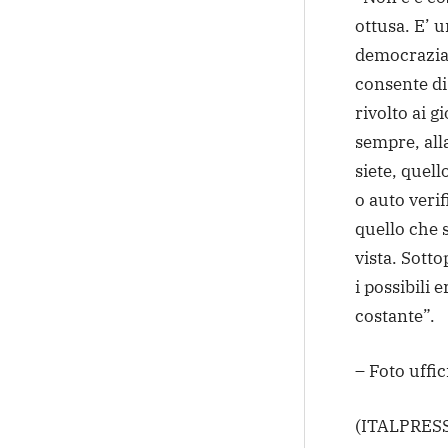
ottusa. E’ 
democrazia i
consente di 
rivolto ai g
sempre, alla
siete, quel
o auto verif
quello che 
vista. Sotto
i possibili 
costante”.
– Foto uffi
(ITALPRESS