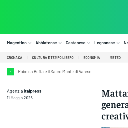
Magentino
Abbiatense
Castanese
Legnanese
N
CRONACA
CULTURA E TEMPO LIBERO
ECONOMIA
METEO
Robe da Buffa e il Sacro Monte di Varese
•
Mattar
Agenzia
Italpress
11 Maggio 2026
genera
creati