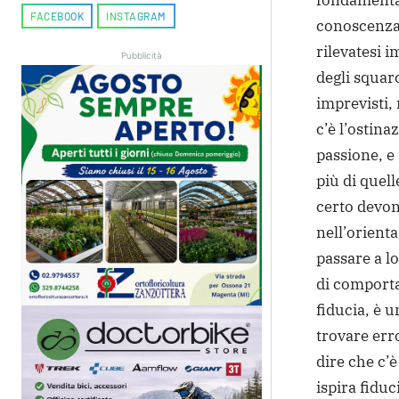
fondamental
FACEBOOK
INSTAGRAM
conoscenza 
rilevatesi i
Pubblicità
degli squarc
imprevisti,
c’è l’ostina
passione, e
più di quell
certo devon
nell’orient
passare a l
di comporta
fiducia, è 
trovare erro
dire che c’è
ispira fiduc