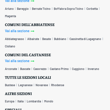
Vai alla sezione
Arluno
Bareggio
Bernate Ticino
Boffalora Sopra Ticino
Corbetta
Magenta
COMUNI DELL'ABBIATENSE
Vai alla sezione
Abbiategrasso
Albairate
Besate
Bubbiano
Cassinetta di Lugagnano
Cisliano
COMUNI DEL CASTANESE
Vai alla sezione
Arconate
Buscate
Casorezzo
Castano Primo
Cuggiono
Inveruno
TUTTE LE SEZIONI LOCALI
Bustese
Legnanese
Novarese
Rhodense
ALTRE SEZIONI
Europa
Italia
Lombardia
Mondo
SPECIALI