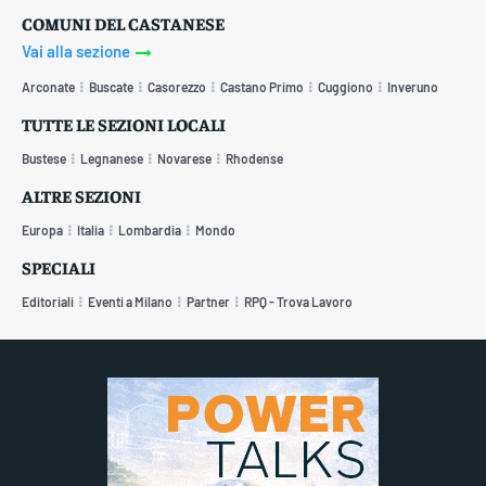
COMUNI DEL CASTANESE
Vai alla sezione
Arconate
Buscate
Casorezzo
Castano Primo
Cuggiono
Inveruno
TUTTE LE SEZIONI LOCALI
Bustese
Legnanese
Novarese
Rhodense
ALTRE SEZIONI
Europa
Italia
Lombardia
Mondo
SPECIALI
Editoriali
Eventi a Milano
Partner
RPQ - Trova Lavoro