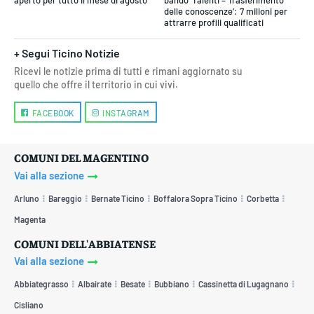
aperto per tutto il mese di agosto
bando ‘Talenti – Trasferimento
delle conoscenze’: 7 milioni per
attrarre profili qualificati
+ Segui Ticino Notizie
Ricevi le notizie prima di tutti e rimani aggiornato su
quello che offre il territorio in cui vivi.
FACEBOOK
INSTAGRAM
COMUNI DEL MAGENTINO
Vai alla sezione
Arluno
Bareggio
Bernate Ticino
Boffalora Sopra Ticino
Corbetta
Magenta
COMUNI DELL'ABBIATENSE
Vai alla sezione
Abbiategrasso
Albairate
Besate
Bubbiano
Cassinetta di Lugagnano
Cisliano