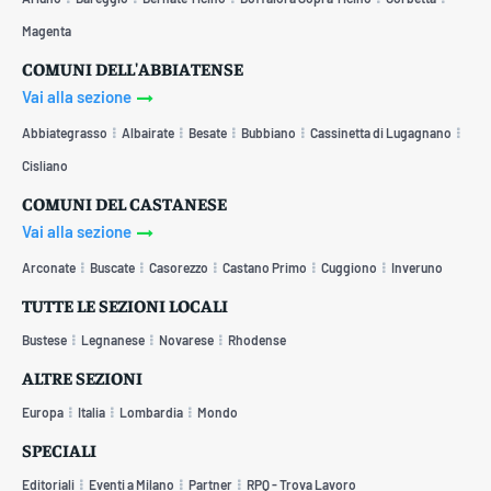
Magenta
COMUNI DELL'ABBIATENSE
Vai alla sezione
Abbiategrasso
Albairate
Besate
Bubbiano
Cassinetta di Lugagnano
Cisliano
COMUNI DEL CASTANESE
Vai alla sezione
Arconate
Buscate
Casorezzo
Castano Primo
Cuggiono
Inveruno
TUTTE LE SEZIONI LOCALI
Bustese
Legnanese
Novarese
Rhodense
ALTRE SEZIONI
Europa
Italia
Lombardia
Mondo
SPECIALI
Editoriali
Eventi a Milano
Partner
RPQ - Trova Lavoro