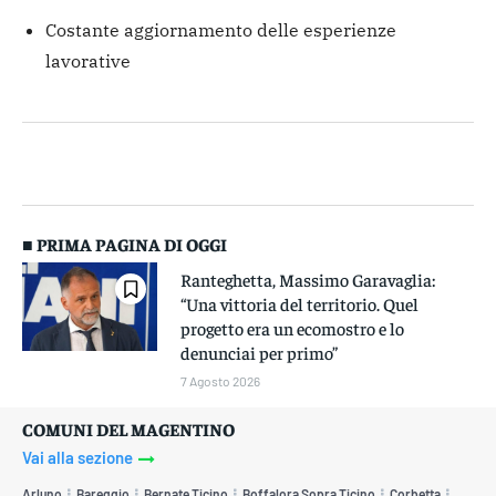
Costante aggiornamento delle esperienze
lavorative
■ PRIMA PAGINA DI OGGI
Ranteghetta, Massimo Garavaglia:
“Una vittoria del territorio. Quel
progetto era un ecomostro e lo
denunciai per primo”
7 Agosto 2026
COMUNI DEL MAGENTINO
Vai alla sezione
Arluno
Bareggio
Bernate Ticino
Boffalora Sopra Ticino
Corbetta