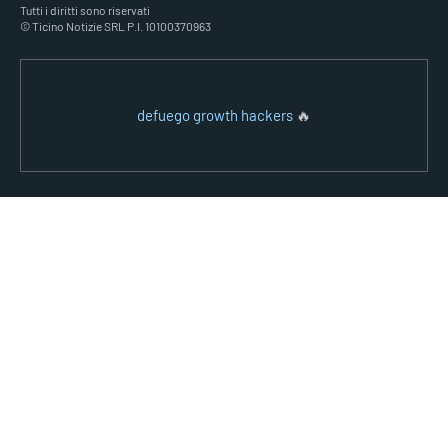
Tutti i diritti sono riservati
© Ticino Notizie SRL P.I. 10100370963
defuego growth hackers
🔥