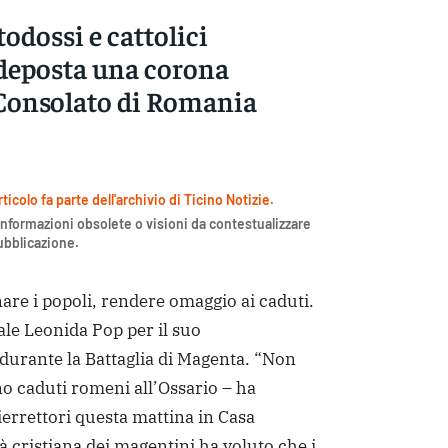
odossi e cattolici
 deposta una corona
l Consolato di Romania
icolo fa parte dell'archivio di Ticino Notizie.
nformazioni obsolete o visioni da contestualizzare
pubblicazione.
e i popoli, rendere omaggio ai caduti.
ale Leonida Pop per il suo
rante la Battaglia di Magenta. “Non
o caduti romeni all’Ossario – ha
ierrettori questa mattina in Casa
à cristiana dei magentini ha voluto che i