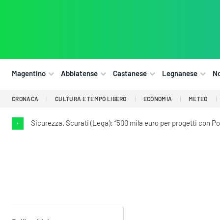
Magentino
Abbiatense
Castanese
Legnanese
N
CRONACA
CULTURA E TEMPO LIBERO
ECONOMIA
METEO
Sicurezza. Scurati (Lega): “500 mila euro per progetti con Pol
•