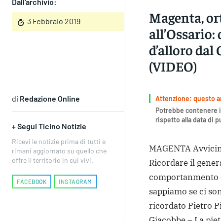
Dall'archivio:
Magenta, ort
3 Febbraio 2019
all’Ossario:
d’alloro da
(VIDEO)
di
Redazione Online
Attenzione: questo art
Potrebbe contenere i
rispetto alla data di 
+ Segui Ticino Notizie
Ricevi le notizie prima di tutti e
MAGENTA Avvicinar
rimani aggiornato su quello che
offre il territorio in cui vivi.
Ricordare il gener
comportanmento du
FACEBOOK
INSTAGRAM
sappiamo se ci son
ricordato Pietro P
Giacobbe – La piet