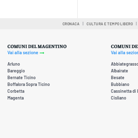
Condividere
CRONACA
CULTURA E TEMPO LIBERO
COMUNI DEL MAGENTINO
COMUNI DE
Vai alla sezione
Vai alla sezio
Arluno
Abbiategrass
Bareggio
Albairate
Bernate Ticino
Besate
Boffalora Sopra Ticino
Bubbiano
Corbetta
Cassinetta di
Magenta
Cisliano