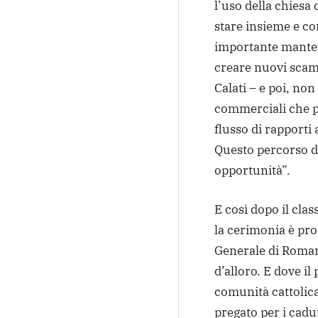
l’uso della chiesa
stare insieme e co
importante manten
creare nuovi scamb
Calati – e poi, no
commerciali che p
flusso di rapporti
Questo percorso da
opportunità”.
E così dopo il cla
la cerimonia è pro
Generale di Roman
d’alloro. E dove i
comunità cattolica
pregato per i cadut