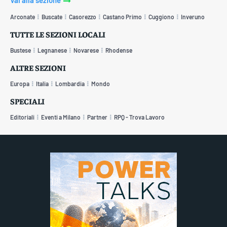
Arconate
Buscate
Casorezzo
Castano Primo
Cuggiono
Inveruno
TUTTE LE SEZIONI LOCALI
Bustese
Legnanese
Novarese
Rhodense
ALTRE SEZIONI
Europa
Italia
Lombardia
Mondo
SPECIALI
Editoriali
Eventi a Milano
Partner
RPQ - Trova Lavoro