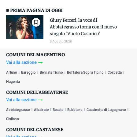
■ PRIMA PAGINA DI OGGI
Giusy Ferreri, la voce di
Abbiategrasso torna con il nuovo
singolo “Vuoto Cosmico”
8 Agosto 2026
COMUNI DEL MAGENTINO
Vai alla sezione
Arluno
Bareggio
Bernate Ticino
Boffalora Sopra Ticino
Corbetta
Magenta
COMUNI DELL'ABBIATENSE
Vai alla sezione
Abbiategrasso
Albairate
Besate
Bubbiano
Cassinetta di Lugagnano
Cisliano
COMUNI DEL CASTANESE
Vai alla sezione