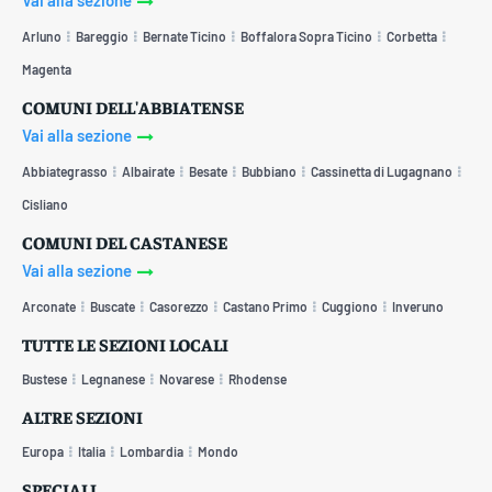
Vai alla sezione
Arluno
Bareggio
Bernate Ticino
Boffalora Sopra Ticino
Corbetta
Magenta
COMUNI DELL'ABBIATENSE
Vai alla sezione
Abbiategrasso
Albairate
Besate
Bubbiano
Cassinetta di Lugagnano
Cisliano
COMUNI DEL CASTANESE
Vai alla sezione
Arconate
Buscate
Casorezzo
Castano Primo
Cuggiono
Inveruno
TUTTE LE SEZIONI LOCALI
Bustese
Legnanese
Novarese
Rhodense
ALTRE SEZIONI
Europa
Italia
Lombardia
Mondo
SPECIALI