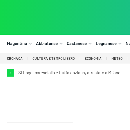
Magentino
Abbiatense
Castanese
Legnanese
N
CRONACA
CULTURA E TEMPO LIBERO
ECONOMIA
METEO
Si finge maresciallo e truffa anziana, arrestato a Milano
•