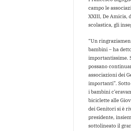
campo le associazi
XXIII, De Amicis, d
scolastica, gli in
“Un ringraziament
bambini – ha detto
importantissime. 
possano continuare
associazioni dei G
importanti”. Sotto
i bambini c’erava
biciclette alle Gio
dei Genitori si è r
presidente, insiem
sottolineato il g