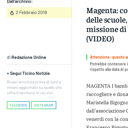
Dall'archivio:
Magenta: co
2 Febbraio 2019
delle scuole,
missione di 
(VIDEO)
di
Redazione Online
Attenzione: questo art
Potrebbe contenere i
rispetto alla data di 
+ Segui Ticino Notizie
Ricevi le notizie prima di tutti e
MAGENTA I bambini
rimani aggiornato su quello che
offre il territorio in cui vivi.
raccogliere e dona
Maristella Bigogno
FACEBOOK
INSTAGRAM
dall’associazione 
venerdì con la con
Francesco Bigogno.