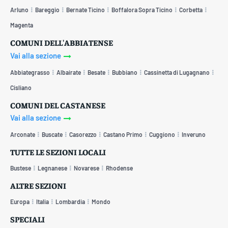
Arluno
Bareggio
Bernate Ticino
Boffalora Sopra Ticino
Corbetta
Magenta
COMUNI DELL'ABBIATENSE
Vai alla sezione
Abbiategrasso
Albairate
Besate
Bubbiano
Cassinetta di Lugagnano
Cisliano
COMUNI DEL CASTANESE
Vai alla sezione
Arconate
Buscate
Casorezzo
Castano Primo
Cuggiono
Inveruno
TUTTE LE SEZIONI LOCALI
Bustese
Legnanese
Novarese
Rhodense
ALTRE SEZIONI
Europa
Italia
Lombardia
Mondo
SPECIALI