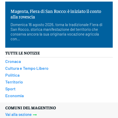
Magenta, Fiera di San Rocco: è iniziato il conto
alla rovescia
Domenica 16 agosto 2026, torna la tradizionale Fiera di
San Rocco, storica manifestazione del territorio che
conserva ancora la sua originaria vocazione agricola
con...
TUTTE LE NOTIZIE
Cronaca
Cultura e Tempo Libero
Politica
Territorio
Sport
Economia
COMUNI DEL MAGENTINO
Vai alla sezione