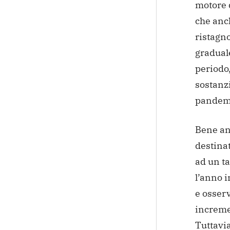
motore 
che anc
ristagno
gradual
periodo,
sostanzi
pandem
Bene an
destina
ad un ta
l’anno i
e osser
increme
Tuttavia