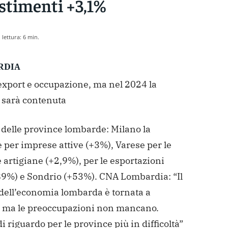
stimenti +3,1%
lettura:
6
min.
RDIA
export e occupazione, ma nel 2024 la
a sarà contenuta
delle province lombarde: Milano la
 per imprese attive (+3%), Varese per le
artigiane (+2,9%), per le esportazioni
89%) e Sondrio (+53%).
CNA Lombardia: “Il
dell’economia lombarda è tornata a
, ma le preoccupazioni non mancano.
i riguardo per le province più in difficoltà”