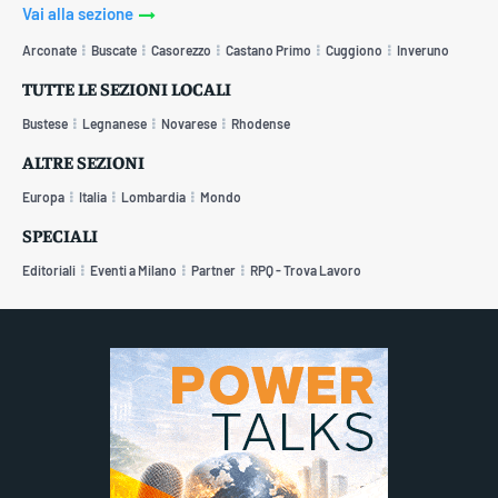
Vai alla sezione
Arconate
Buscate
Casorezzo
Castano Primo
Cuggiono
Inveruno
TUTTE LE SEZIONI LOCALI
Bustese
Legnanese
Novarese
Rhodense
ALTRE SEZIONI
Europa
Italia
Lombardia
Mondo
SPECIALI
Editoriali
Eventi a Milano
Partner
RPQ - Trova Lavoro