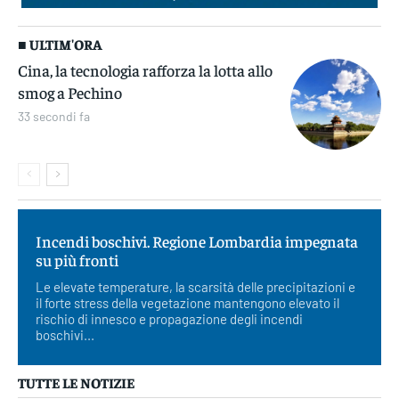
■ ULTIM'ORA
Cina, la tecnologia rafforza la lotta allo
smog a Pechino
33 secondi fa
Incendi boschivi. Regione Lombardia impegnata
su più fronti
Le elevate temperature, la scarsità delle precipitazioni e
il forte stress della vegetazione mantengono elevato il
rischio di innesco e propagazione degli incendi
boschivi...
TUTTE LE NOTIZIE