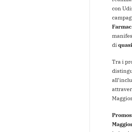
con Udir
campag
Farmace
manifes
di
quasi
Tra i pr
disting
all’incl
attraver
Maggior
Promoss
Maggio