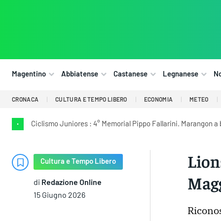
Magentino
Abbiatense
Castanese
Legnanese
N
CRONACA
CULTURA E TEMPO LIBERO
ECONOMIA
METEO
Ciclismo Juniores : 4° Memorial Pippo Fallarini. Marangon a 
•
Lion
Cultura e Tempo Libero
Magg
di
Redazione Online
15 Giugno 2026
Riconos