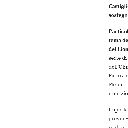
Castigl
sostegn
Particol
tema del
del Lio
serie di
dell’Olm
Fabrizio
Melino e
nutrizio
Importa
prevenzi
realizza