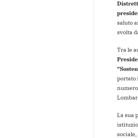
Distrett
preside
saluto a
svolta d
Tra le a
Preside
“Sosteni
portato 
numeros
Lombard
La sua p
istituzi
sociale,