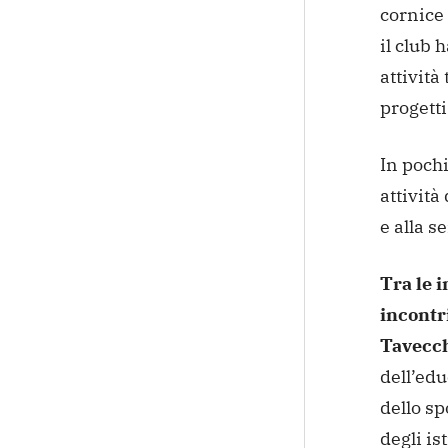
cornice 
il club 
attività
progetti
In poch
attività
e alla s
Tra le i
incontr
Tavecc
dell’edu
dello sp
degli ist