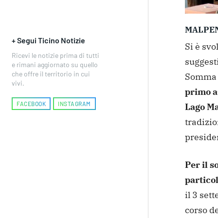
MALPE
+ Segui Ticino Notizie
Si è svo
Ricevi le notizie prima di tutti
suggesti
e rimani aggiornato su quello
che offre il territorio in cui
Somma 
vivi.
primo a
FACEBOOK
INSTAGRAM
Lago Ma
tradizio
preside
Per il s
partico
il 3 set
corso de