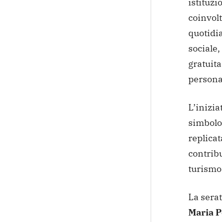
istituzi
coinvol
quotidi
sociale,
gratuita
persona
L’inizia
simbolo 
replicat
contribu
turismo 
La serat
Maria P