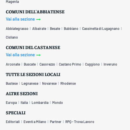
Magenta
COMUNI DELL'ABBIATENSE
Vai alla sezione
Abbiategrasso
Albairate
Besate
Bubbiano
Cassinetta di Lugagnano
Cisliano
COMUNI DEL CASTANESE
Vai alla sezione
Arconate
Buscate
Casorezzo
Castano Primo
Cuggiono
Inveruno
TUTTE LE SEZIONI LOCALI
Bustese
Legnanese
Novarese
Rhodense
ALTRE SEZIONI
Europa
Italia
Lombardia
Mondo
SPECIALI
Editoriali
Eventi a Milano
Partner
RPQ - Trova Lavoro