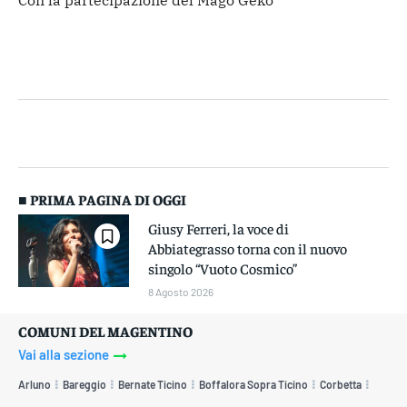
Con la partecipazione del Mago Geko
■ PRIMA PAGINA DI OGGI
Giusy Ferreri, la voce di
Abbiategrasso torna con il nuovo
singolo “Vuoto Cosmico”
8 Agosto 2026
COMUNI DEL MAGENTINO
Vai alla sezione
Arluno
Bareggio
Bernate Ticino
Boffalora Sopra Ticino
Corbetta