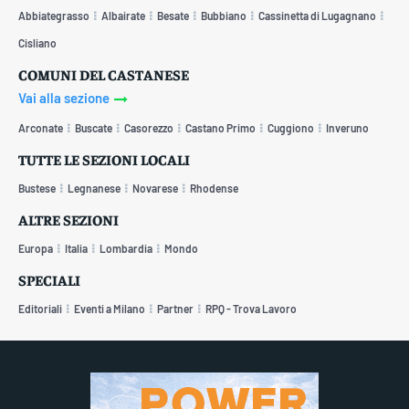
Abbiategrasso
Albairate
Besate
Bubbiano
Cassinetta di Lugagnano
Cisliano
COMUNI DEL CASTANESE
Vai alla sezione
Arconate
Buscate
Casorezzo
Castano Primo
Cuggiono
Inveruno
TUTTE LE SEZIONI LOCALI
Bustese
Legnanese
Novarese
Rhodense
ALTRE SEZIONI
Europa
Italia
Lombardia
Mondo
SPECIALI
Editoriali
Eventi a Milano
Partner
RPQ - Trova Lavoro