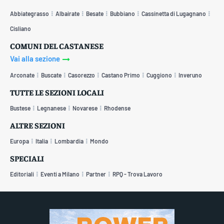
Abbiategrasso
Albairate
Besate
Bubbiano
Cassinetta di Lugagnano
Cisliano
COMUNI DEL CASTANESE
Vai alla sezione
Arconate
Buscate
Casorezzo
Castano Primo
Cuggiono
Inveruno
TUTTE LE SEZIONI LOCALI
Bustese
Legnanese
Novarese
Rhodense
ALTRE SEZIONI
Europa
Italia
Lombardia
Mondo
SPECIALI
Editoriali
Eventi a Milano
Partner
RPQ - Trova Lavoro