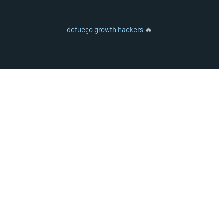
defuego growth hackers
🔥