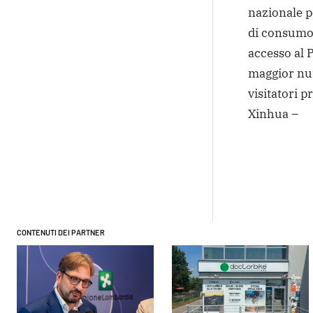
nazionale pe
di consumo i
accesso al P
maggior num
visitatori p
Xinhua –
Condivi
CONTENUTI DEI PARTNER