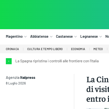
Magentino
Abbiatense
Castanese
Legnanese
N
CRONACA
CULTURA E TEMPO LIBERO
ECONOMIA
METEO
La Spagna ripristina i controlli alle frontiere con l’Italia
•
La Cin
Agenzia
Italpress
8 Luglio 2026
di vis
entro 