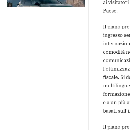
ai visitator
Paese.
Il piano pr
ingresso se
internaziona
comodità ne
comunicazio
l’ottimizza
fiscale. Si 
multilingue 
formazione 
e a un più a
basati sull’i
Il piano pre