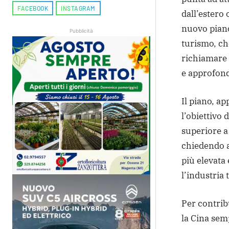
FACEBOOK
INSTAGRAM
dall’estero
nuovo piano
Pubblicità
turismo, che
richiamare 
e approfond
Il piano, ap
l’obiettivo
superiore a 
chiedendo al
più elevata
l’industria 
Per contribu
la Cina semp