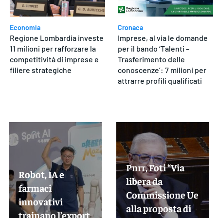
Economia
Cronaca
Regione Lombardia investe
Imprese, al via le domande
11 milioni per rafforzare la
per il bando ‘Talenti –
competitività di imprese e
Trasferimento delle
filiere strategiche
conoscenze’: 7 milioni per
attrarre profili qualificati
Pnrr, Foti “Via
Robot, IA e
libera da
farmaci
Commissione Ue
innovativi
alla proposta di
trainano l’export