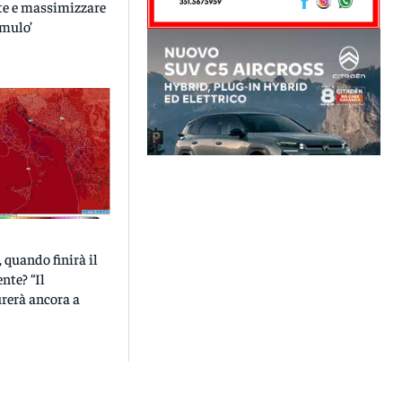
ete e massimizzare
umulo’
 quando finirà il
nte? “Il
rerà ancora a