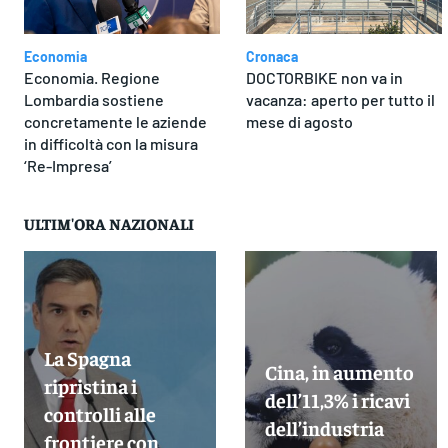
Economia
Cronaca
Economia. Regione
DOCTORBIKE non va in
Lombardia sostiene
vacanza: aperto per tutto il
concretamente le aziende
mese di agosto
in difficoltà con la misura
‘Re-Impresa’
ULTIM'ORA NAZIONALI
La Spagna
Cina, in aumento
ripristina i
dell’11,3% i ricavi
controlli alle
dell’industria
frontiere con