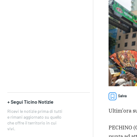
Salva
+ Segui Ticino Notizie
Ultim’ora su
Ricevi le notizie prima di tutti
e rimani aggiornato su quello
che offre il territorio in cui
PECHINO (C
vivi.
punta ad att