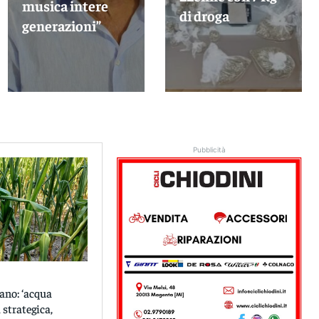
musica intere
di droga
generazioni”
Pubblicità
ano: ‘acqua
 strategica,