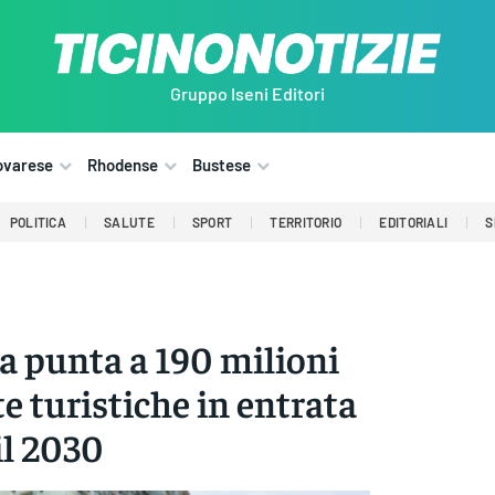
Gruppo Iseni Editori
ovarese
Rhodense
Bustese
POLITICA
SALUTE
SPORT
TERRITORIO
EDITORIALI
S
a punta a 190 milioni
ite turistiche in entrata
il 2030