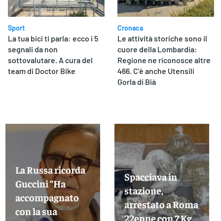
Sport
Cronaca
La tua bici ti parla: ecco i 5
Le attività storiche sono il
segnali da non
cuore della Lombardia:
sottovalutare. A cura del
Regione ne riconosce altre
team di Doctor Bike
466. C’è anche Utensili
Gorla di Bià
La Russa ricorda
Spacciava in
Guccini “Ha
stazione,
accompagnato
arrestato a Roma
con la sua
22enne con 7 Kg