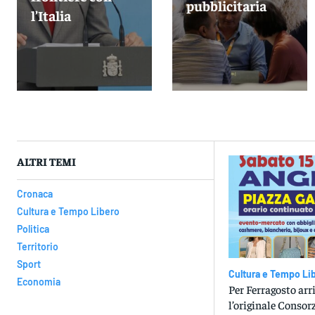
pubblicitaria
l’Italia
ALTRI TEMI
Cronaca
Cultura e Tempo Libero
Politica
Territorio
Sport
Cultura e Tempo Li
Economia
Per Ferragosto arr
l’originale Consorz