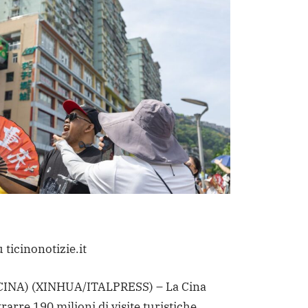
 ticinonotizie.it
INA) (XINHUA/ITALPRESS) – La Cina
rarre 190 milioni di visite turistiche