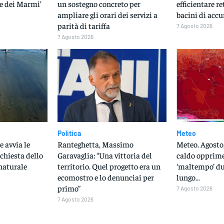
e dei Marmi’
un sostegno concreto per
efficientare r
ampliare gli orari dei servizi a
bacini di acc
parità di tariffa
7 Agosto 2026
7 Agosto 2026
Politica
Meteo
e avvia le
Ranteghetta, Massimo
Meteo. Agosto,
ichiesta dello
Garavaglia: “Una vittoria del
caldo opprime
naturale
territorio. Quel progetto era un
‘maltempo’ du
ecomostro e lo denunciai per
lungo…
primo”
7 Agosto 2026
7 Agosto 2026