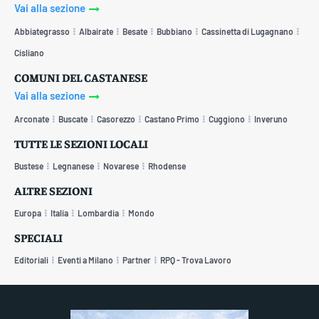
Vai alla sezione
Abbiategrasso
Albairate
Besate
Bubbiano
Cassinetta di Lugagnano
Cisliano
COMUNI DEL CASTANESE
Vai alla sezione
Arconate
Buscate
Casorezzo
Castano Primo
Cuggiono
Inveruno
TUTTE LE SEZIONI LOCALI
Bustese
Legnanese
Novarese
Rhodense
ALTRE SEZIONI
Europa
Italia
Lombardia
Mondo
SPECIALI
Editoriali
Eventi a Milano
Partner
RPQ - Trova Lavoro