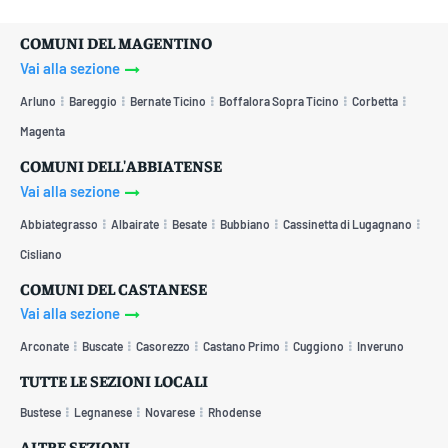
COMUNI DEL MAGENTINO
Vai alla sezione
Arluno
Bareggio
Bernate Ticino
Boffalora Sopra Ticino
Corbetta
Magenta
COMUNI DELL'ABBIATENSE
Vai alla sezione
Abbiategrasso
Albairate
Besate
Bubbiano
Cassinetta di Lugagnano
Cisliano
COMUNI DEL CASTANESE
Vai alla sezione
Arconate
Buscate
Casorezzo
Castano Primo
Cuggiono
Inveruno
TUTTE LE SEZIONI LOCALI
Bustese
Legnanese
Novarese
Rhodense
ALTRE SEZIONI