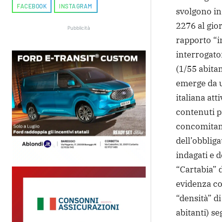
FACEBOOK
INSTAGRAM
svolgono in
2276 al gio
Pubblicità
rapporto “in
interrogator
(1/55 abitan
emerge da un
italiana att
contenuti pr
concomitanz
dell’obbliga
indagati e 
“Cartabia” d
evidenza co
“densità” di
abitanti) se