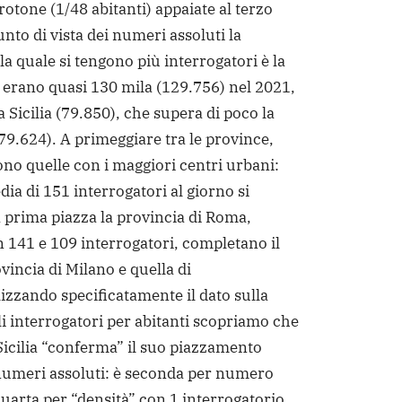
otone (1/48 abitanti) appaiate al terzo
unto di vista dei numeri assoluti la
a quale si tengono più interrogatori è la
erano quasi 130 mila (129.756) nel 2021,
a Sicilia (79.850), che supera di poco la
9.624). A primeggiare tra le province,
ono quelle con i maggiori centri urbani:
ia di 151 interrogatori al giorno si
a prima piazza la provincia di Roma,
 141 e 109 interrogatori, completano il
vincia di Milano e quella di
izzando specificatamente il dato sulla
li interrogatori per abitanti scopriamo che
 Sicilia “conferma” il suo piazzamento
 numeri assoluti: è seconda per numero
quarta per “densità” con 1 interrogatorio