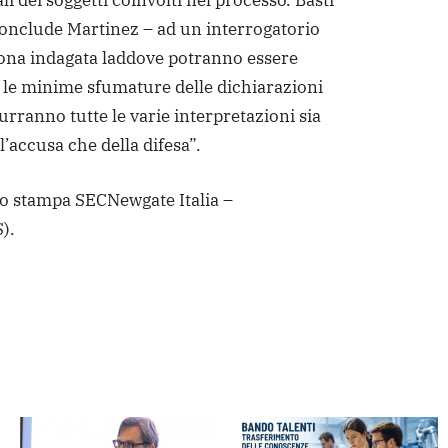
 dei soggetti coinvolti nel processo. Basti
onclude Martinez – ad un interrogatorio
ona indagata laddove potranno essere
 le minime sfumature delle dichiarazioni
durranno tutte le varie interpretazioni sia
l’accusa che della difesa”.
cio stampa SECNewgate Italia –
).
dere