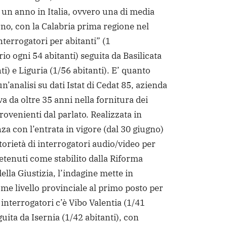
 un anno in Italia, ovvero una di media
rno, con la Calabria prima regione nel
terrogatori per abitanti” (1
io ogni 54 abitanti) seguita da Basilicata
ti) e Liguria (1/56 abitanti). E’ quanto
’analisi su dati Istat di Cedat 85, azienda
iva da oltre 35 anni nella fornitura dei
ovenienti dal parlato. Realizzata in
a con l’entrata in vigore (dal 30 giugno)
torietà di interrogatori audio/video per
detenuti come stabilito dalla Riforma
ella Giustizia, l’indagine mette in
me livello provinciale al primo posto per
 interrogatori c’è Vibo Valentia (1/41
guita da Isernia (1/42 abitanti), con