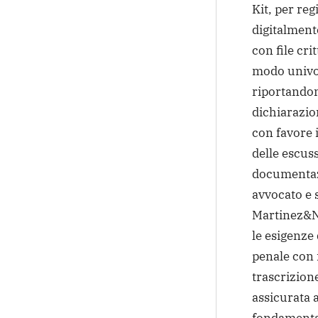
Kit, per reg
digitalment
con file cri
modo univoc
riportandon
dichiarazio
con favore i
delle escus
documentaz
avvocato e 
Martinez&No
le esigenze
penale con 
trascrizion
assicurata a