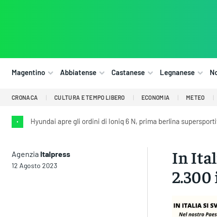
Magentino
Abbiatense
Castanese
Legnanese
N
CRONACA
CULTURA E TEMPO LIBERO
ECONOMIA
METEO
Hyundai apre gli ordini di Ioniq 6 N, prima berlina supersport
•
In Ita
Agenzia
Italpress
12 Agosto 2023
2.300 