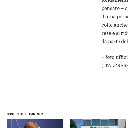
fondamentali
pensare – c
di una pers
colte anche
rese e si ri
da parte del
– foto uffi
(ITALPRESS
Condivi
CONTENUTI DEI PARTNER