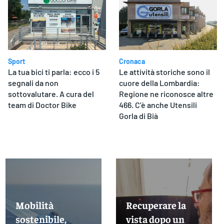
Sport
Cronaca
La tua bici ti parla: ecco i 5
Le attività storiche sono il
segnali da non
cuore della Lombardia:
sottovalutare. A cura del
Regione ne riconosce altre
team di Doctor Bike
466. C’è anche Utensili
Gorla di Bià
Mobilità
Recuperare la
sostenibile,
vista dopo un