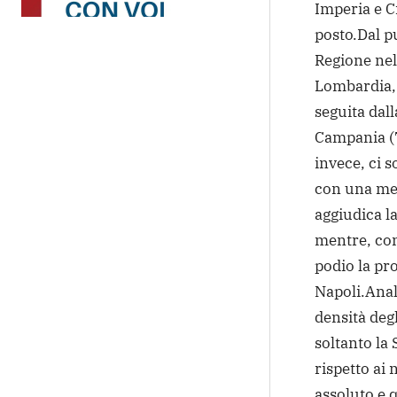
Imperia e Cr
posto.
Dal p
Regione nell
Lombardia, 
seguita dall
Campania (7
invece, ci s
con una med
aggiudica l
mentre, con
podio la pro
Napoli.
Anal
densità deg
soltanto la
rispetto ai
assoluto e 