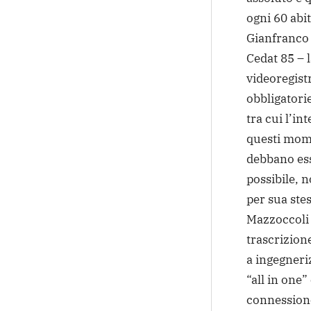
ogni 60 abit
Gianfranco 
Cedat 85 – l
videoregist
obbligatorie
tra cui l’in
questi mome
debbano ess
possibile, 
per sua ste
Mazzoccoli 
trascrizione
a ingegneri
“all in one
connessione