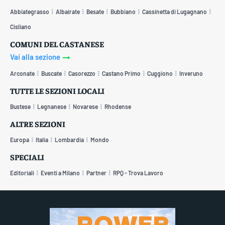
Abbiategrasso
Albairate
Besate
Bubbiano
Cassinetta di Lugagnano
Cisliano
COMUNI DEL CASTANESE
Vai alla sezione
Arconate
Buscate
Casorezzo
Castano Primo
Cuggiono
Inveruno
TUTTE LE SEZIONI LOCALI
Bustese
Legnanese
Novarese
Rhodense
ALTRE SEZIONI
Europa
Italia
Lombardia
Mondo
SPECIALI
Editoriali
Eventi a Milano
Partner
RPQ - Trova Lavoro