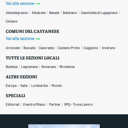
Vai alla sezione
Abbiategrasso
Albairate
Besate
Bubbiano
Cassinetta di Lugagnano
Cisliano
COMUNI DEL CASTANESE
Vai alla sezione
Arconate
Buscate
Casorezzo
Castano Primo
Cuggiono
Inveruno
TUTTE LE SEZIONI LOCALI
Bustese
Legnanese
Novarese
Rhodense
ALTRE SEZIONI
Europa
Italia
Lombardia
Mondo
SPECIALI
Editoriali
Eventi a Milano
Partner
RPQ - Trova Lavoro