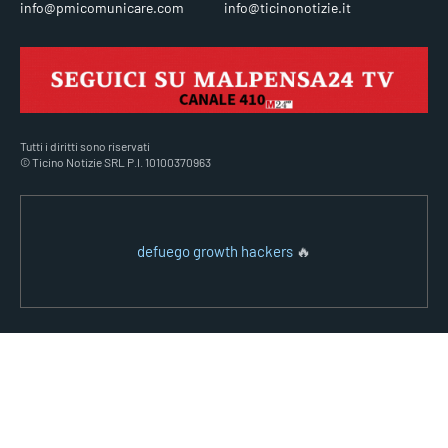
info@pmicomunicare.com
info@ticinonotizie.it
Tutti i diritti sono riservati
© Ticino Notizie SRL P.I. 10100370963
defuego growth hackers
🔥