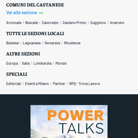
COMUNI DEL CASTANESE
Vai alla sezione
Arconate
Buscate
Casorezzo
Castano Primo
Cuggiono
Inveruno
TUTTE LE SEZIONI LOCALI
Bustese
Legnanese
Novarese
Rhodense
ALTRE SEZIONI
Europa
Italia
Lombardia
Mondo
SPECIALI
Editoriali
Eventi a Milano
Partner
RPQ - Trova Lavoro