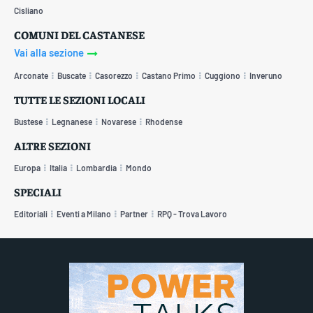
Cisliano
COMUNI DEL CASTANESE
Vai alla sezione
Arconate
Buscate
Casorezzo
Castano Primo
Cuggiono
Inveruno
TUTTE LE SEZIONI LOCALI
Bustese
Legnanese
Novarese
Rhodense
ALTRE SEZIONI
Europa
Italia
Lombardia
Mondo
SPECIALI
Editoriali
Eventi a Milano
Partner
RPQ - Trova Lavoro