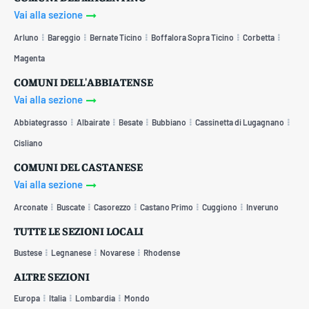
Vai alla sezione
Arluno
Bareggio
Bernate Ticino
Boffalora Sopra Ticino
Corbetta
Magenta
COMUNI DELL'ABBIATENSE
Vai alla sezione
Abbiategrasso
Albairate
Besate
Bubbiano
Cassinetta di Lugagnano
Cisliano
COMUNI DEL CASTANESE
Vai alla sezione
Arconate
Buscate
Casorezzo
Castano Primo
Cuggiono
Inveruno
TUTTE LE SEZIONI LOCALI
Bustese
Legnanese
Novarese
Rhodense
ALTRE SEZIONI
Europa
Italia
Lombardia
Mondo