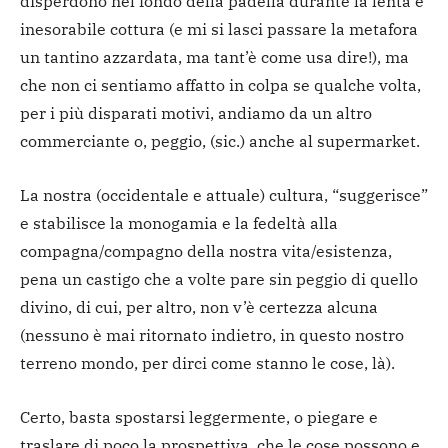
disperdono nel fondo della padella durante la lenta e
inesorabile cottura (e mi si lasci passare la metafora
un tantino azzardata, ma tant’è come usa dire!), ma
che non ci sentiamo affatto in colpa se qualche volta,
per i più disparati motivi, andiamo da un altro
commerciante o, peggio, (sic.) anche al supermarket.
La nostra (occidentale e attuale) cultura, “suggerisce”
e stabilisce la monogamia e la fedeltà alla
compagna/compagno della nostra vita/esistenza,
pena un castigo che a volte pare sin peggio di quello
divino, di cui, per altro, non v’è certezza alcuna
(nessuno è mai ritornato indietro, in questo nostro
terreno mondo, per dirci come stanno le cose, là).
Certo, basta spostarsi leggermente, o piegare e
traslare di poco la prospettiva, che le cose possono e,