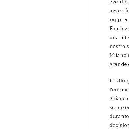
evento d
avverrà
rapprese
Fondazi
una ulte
nostra s
Milano 
grande 
Le Olim
l’entusi
ghiaccio
scene e
durante
decisio