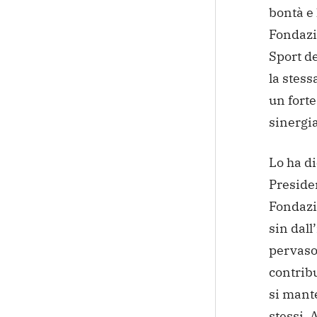
bontà e 
Fondazi
Sport de
la stes
un fort
sinergia
Lo ha di
Preside
Fondazi
sin dall
pervaso 
contribu
si mante
stessi.