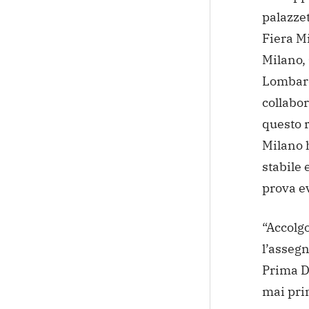
palazzet
Fiera Mi
Milano, 
Lombardi
collabor
questo r
Milano h
stabile
prova ev
“Accolg
l’assegn
Prima D
mai prim