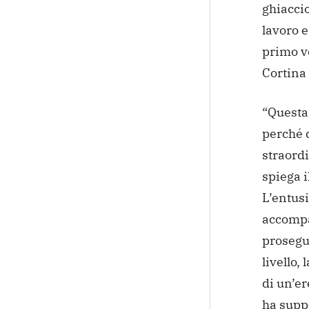
ghiaccio
lavoro e
primo ve
Cortina
“Questa
perché d
straord
spiega i
L’entus
accompa
prosegui
livello,
di un’er
ha supp