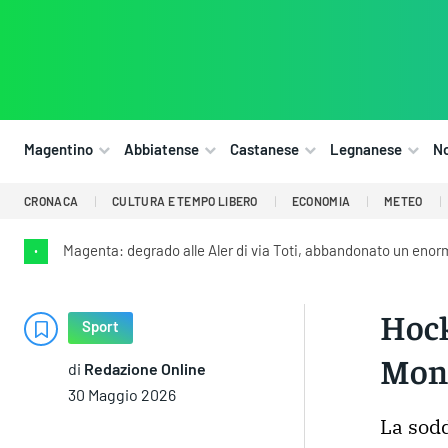
Magentino
Abbiatense
Castanese
Legnanese
N
CRONACA
CULTURA E TEMPO LIBERO
ECONOMIA
METEO
Magenta: degrado alle Aler di via Toti, abbandonato un enorme
•
Hock
Sport
Mond
di
Redazione Online
30 Maggio 2026
La sodd