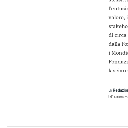
l’entusi
valore, 
stakehol
di circa
dalla Fo
i Mondia
Fondazi
lasciare
di
Redazio
Ultima mo
Con