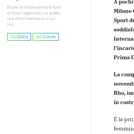
A pochi
Ricevi le notizie prima di tutti
Milano 
e rimani aggiornato su quello
che offre il territorio in cui
Sport d
vivi.
soddisfa
FACEBOOK
INSTAGRAM
Interna
l’incari
Prima D
La compe
novembr
Rho, im
in cost
È la pri
femminil