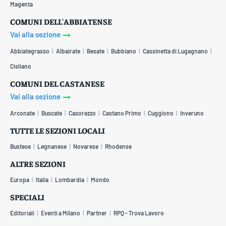
Magenta
COMUNI DELL'ABBIATENSE
Vai alla sezione
Abbiategrasso
Albairate
Besate
Bubbiano
Cassinetta di Lugagnano
Cisliano
COMUNI DEL CASTANESE
Vai alla sezione
Arconate
Buscate
Casorezzo
Castano Primo
Cuggiono
Inveruno
TUTTE LE SEZIONI LOCALI
Bustese
Legnanese
Novarese
Rhodense
ALTRE SEZIONI
Europa
Italia
Lombardia
Mondo
SPECIALI
Editoriali
Eventi a Milano
Partner
RPQ - Trova Lavoro