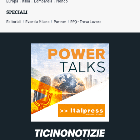
Europa
Italia
Lombardia
Mondo
SPECIALI
Editoriali
Eventi a Milano
Partner
RPQ - Trova Lavoro